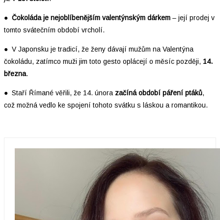
●
Čokoláda je nejoblíbenějším valentýnským dárkem
– její prodej v
tomto svátečním období vrcholí.
● V Japonsku je tradicí, že ženy dávají mužům na Valentýna
čokoládu, zatímco muži jim toto gesto oplácejí o měsíc později,
14.
března
.
● Staří Římané věřili, že 14. února
začíná období páření ptáků
,
což možná vedlo ke spojení tohoto svátku s láskou a romantikou.