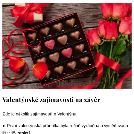
Valentýnské zajímavosti na závěr
Zde je několik zajímavostí o Valentýnu:
● První valentýnská přáníčka byla ručně vyráběna a vyměňována
již v
15. století
.