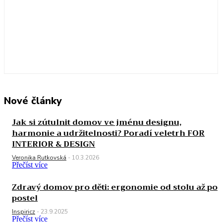
Nové články
Jak si zútulnit domov ve jménu designu,
harmonie a udržitelnosti? Poradí veletrh FOR
INTERIOR & DESIGN
Veronika Rutkovská
-
10.3.2026
Přečíst více
Zdravý domov pro děti: ergonomie od stolu až po
postel
Inspiricz
-
23.9.2025
Přečíst více