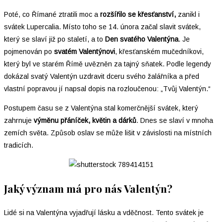
Poté, co Římané ztratili moc a
rozšířilo se křesťanství,
zanikl i
svátek Lupercalia. Místo toho se 14. února začal slavit svátek,
který se slaví již po staletí, a to
Den svatého Valentýna
. Je
pojmenován po
svatém Valentýnovi
, křesťanském mučedníkovi,
který byl ve starém Římě uvězněn za tajný sňatek. Podle legendy
dokázal svatý Valentýn uzdravit dceru svého žalářníka a před
vlastní popravou jí napsal dopis na rozloučenou: „Tvůj Valentýn.“
Postupem času se z Valentýna stal komerčnější svátek, který
zahrnuje
výměnu přáníček, květin a dárků
. Dnes se slaví v mnoha
zemích světa. Způsob oslav se může lišit v závislosti na místních
tradicích.
Jaký význam má pro nás Valentýn?
Lidé si na Valentýna vyjadřují lásku a vděčnost. Tento svátek je