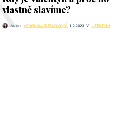
K
vlastně slavíme?
V
LIFESTYLE
Autor
VERONIKA RUTKOVSKÁ
1.2.2023