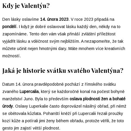
Kdy je Valentýn?
Den lásky oslavíme
14. února 2023
. V roce 2023 připadá na
pondělí
. I když je dobré oslavovat lásku každý den, někdy na to
zapomínáme. Tento den vám však přináší zvláštní příležitost
vyjádřit lásku a vděčnost svým nejbližším. A nezapomeňte, že tak
můžete učinit nejen hmotnými dary. Máte mnohem více kreativních
možností.
Jaká je historie svátku svatého Valentýna?
Datum 14. února pravděpodobně pochází z římského svátku
zvaného
Lupercalia
, který se každoročně konal na počest bohyně
manželství Juno. Byla to především
oslava plodnosti žen a bohaté
úrody
. Oslavy Luperkalie často doprovázel násilný obřad, při němž
se obětovala kůzlata. Pohanští kněží při Lupercalii řezali proužky
kozí kůže a potírali jimi ženy během obřadu, protože věřili, že toto
gesto jim zajistí větší plodnost.