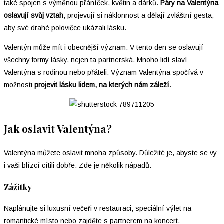
také spojen s výměnou přáníček, květin a dárků.
Páry na Valentýna
oslavují svůj vztah
, projevují si náklonnost a dělají zvláštní gesta,
aby své drahé polovičce ukázali lásku.
Valentýn může mít i obecnější význam. V tento den se oslavují
všechny formy lásky, nejen ta partnerská. Mnoho lidí slaví
Valentýna s rodinou nebo přáteli. Význam Valentýna spočívá v
možnosti
projevit lásku lidem, na kterých nám záleží
.
Jak oslavit Valentýna?
Valentýna můžete oslavit mnoha způsoby. Důležité je, abyste se vy
i vaši blízcí cítili dobře. Zde je několik nápadů:
Zážitky
Naplánujte si luxusní večeři v restauraci, speciální výlet na
romantické místo nebo zajděte s partnerem na koncert.