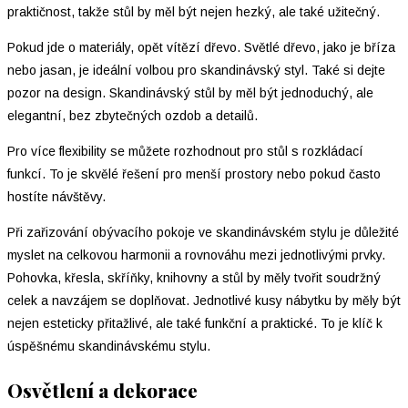
praktičnost, takže stůl by měl být nejen hezký, ale také užitečný.
Pokud jde o materiály, opět vítězí dřevo. Světlé dřevo, jako je bříza
nebo jasan, je ideální volbou pro skandinávský styl. Také si dejte
pozor na design. Skandinávský stůl by měl být jednoduchý, ale
elegantní, bez zbytečných ozdob a detailů.
Pro více flexibility se můžete rozhodnout pro stůl s rozkládací
funkcí. To je skvělé řešení pro menší prostory nebo pokud často
hostíte návštěvy.
Při zařizování obývacího pokoje ve skandinávském stylu je důležité
myslet na celkovou harmonii a rovnováhu mezi jednotlivými prvky.
Pohovka, křesla, skříňky, knihovny a stůl by měly tvořit soudržný
celek a navzájem se doplňovat. Jednotlivé kusy nábytku by měly být
nejen esteticky přitažlivé, ale také funkční a praktické. To je klíč k
úspěšnému skandinávskému stylu.
Osvětlení a dekorace