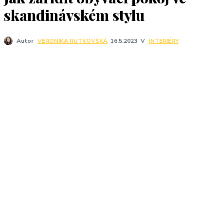
J
skandinávském stylu
V
INTERIÉRY
Autor
VERONIKA RUTKOVSKÁ
16.5.2023