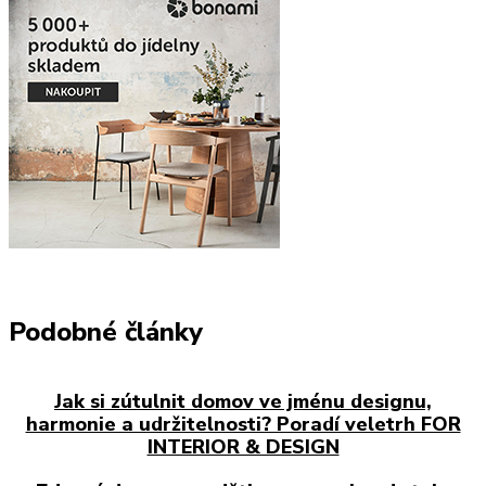
Podobné články
Jak si zútulnit domov ve jménu designu,
harmonie a udržitelnosti? Poradí veletrh FOR
INTERIOR & DESIGN