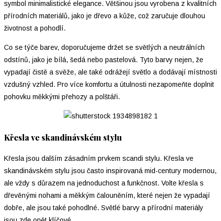
symbol minimalistické elegance. Většinou jsou vyrobena z kvalitních
přírodních materiálů, jako je dřevo a kůže, což zaručuje dlouhou
životnost a pohodlí.
Co se týče barev, doporučujeme držet se světlých a neutrálních
odstínů, jako je bílá, šedá nebo pastelová. Tyto barvy nejen, že
vypadají čistě a svěže, ale také odrážejí světlo a dodávají místnosti
vzdušný vzhled. Pro více komfortu a útulnosti nezapomeňte doplnit
pohovku měkkými přehozy a polštáři.
Křesla ve skandinávském stylu
Křesla jsou dalším zásadním prvkem scandi stylu. Křesla ve
skandinávském stylu jsou často inspirovaná mid-century modernou,
ale vždy s důrazem na jednoduchost a funkčnost. Volte křesla s
dřevěnými nohami a měkkým čalouněním, které nejen že vypadají
dobře, ale jsou také pohodlné. Světlé barvy a přírodní materiály
jsou zde opět klíčové.