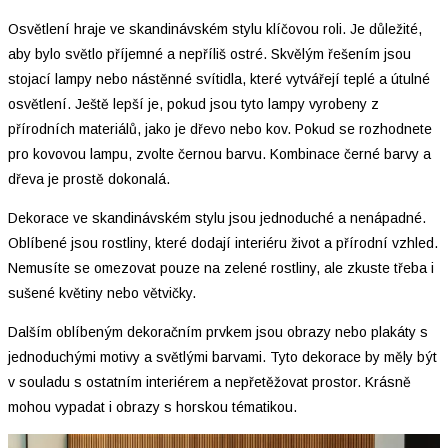
Osvětlení hraje ve skandinávském stylu klíčovou roli. Je důležité,
aby bylo světlo příjemné a nepříliš ostré. Skvělým řešením jsou
stojací lampy nebo nástěnné svítidla, které vytvářejí teplé a útulné
osvětlení. Ještě lepší je, pokud jsou tyto lampy vyrobeny z
přírodních materiálů, jako je dřevo nebo kov. Pokud se rozhodnete
pro kovovou lampu, zvolte černou barvu. Kombinace černé barvy a
dřeva je prostě dokonalá.
Dekorace ve skandinávském stylu jsou jednoduché a nenápadné.
Oblíbené jsou rostliny, které dodají interiéru život a přírodní vzhled.
Nemusíte se omezovat pouze na zelené rostliny, ale zkuste třeba i
sušené květiny nebo větvičky.
Dalším oblíbeným dekoračním prvkem jsou obrazy nebo plakáty s
jednoduchými motivy a světlými barvami. Tyto dekorace by měly být
v souladu s ostatním interiérem a nepřetěžovat prostor. Krásně
mohou vypadat i obrazy s horskou tématikou.