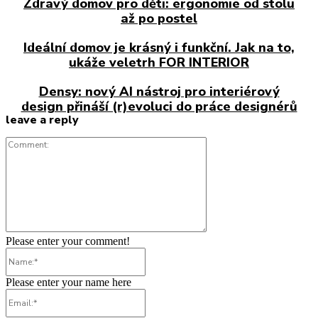
Zdravý domov pro děti: ergonomie od stolu
až po postel
Ideální domov je krásný i funkční. Jak na to,
ukáže veletrh FOR INTERIOR
Densy: nový AI nástroj pro interiérový
design přináší (r)evoluci do práce designérů
leave a reply
Comment:
Please enter your comment!
Name:*
Please enter your name here
Email:*