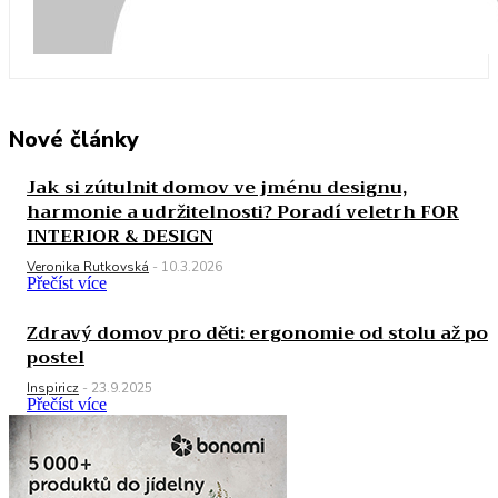
Nové články
Jak si zútulnit domov ve jménu designu,
harmonie a udržitelnosti? Poradí veletrh FOR
INTERIOR & DESIGN
Veronika Rutkovská
-
10.3.2026
Přečíst více
Zdravý domov pro děti: ergonomie od stolu až po
postel
Inspiricz
-
23.9.2025
Přečíst více