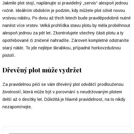
Jakmile plot stojí, naplánujte si pravidelný „servis“ alespoň jednou
ročně. Ideálním obdobím je podzim, kdy můžete plot oživit novou
vrstvou nátěru. Po dvou až třech letech bude pravděpodobně nutné
nanést více vrstev. Velká prohlídka stavu plotu by měla proběhnout
alespoň jednou za pět let. Zkontrolujete všechny části plotu a ty
opotřebované či zničené nahradíte. Zároveň kompletně odstraníte
starý nátěr. To jde nejlépe škrabkou, případně horkovzdušnou
pistolí.
Dřevěný plot může vydržet
Za pravidelnou péči se vám dřevěný plot odvděčí prodlouženou
životností, která může být v porovnání s neudržovaným plotem
delší až o desítky let. Důležitá je hlavně pravidelnost, na to nikdy
nezapomínejte.