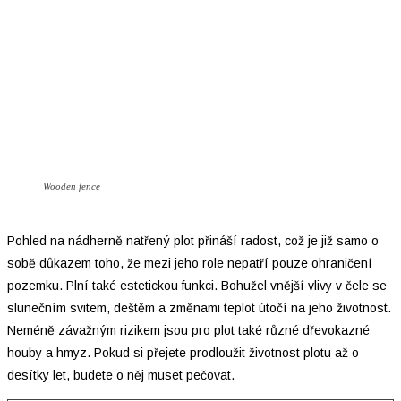
Wooden fence
Pohled na nádherně natřený plot přináší radost, což je již samo o
sobě důkazem toho, že mezi jeho role nepatří pouze ohraničení
pozemku. Plní také estetickou funkci. Bohužel vnější vlivy v čele se
slunečním svitem, deštěm a změnami teplot útočí na jeho životnost.
Neméně závažným rizikem jsou pro plot také různé dřevokazné
houby a hmyz. Pokud si přejete prodloužit životnost plotu až o
desítky let, budete o něj muset pečovat.