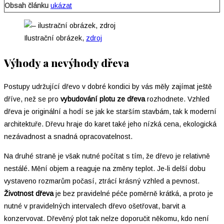
Obsah článku
ukázat
Ilustrační obrázek,
zdroj
Výhody a nevýhody dřeva
Postupy udržující dřevo v dobré kondici by vás měly zajímat ještě
dříve, než se pro
vybudování plotu ze dřeva
rozhodnete. Vzhled
dřeva je originální a hodí se jak ke starším stavbám, tak k moderní
architektuře. Dřevu hraje do karet také jeho nízká cena, ekologická
nezávadnost a snadná opracovatelnost.
Na druhé straně je však nutné počítat s tím, že dřevo je relativně
nestálé. Mění objem a reaguje na změny teplot. Je-li delší dobu
vystaveno rozmarům počasí, ztrácí krásný vzhled a pevnost.
Životnost dřeva
je bez pravidelné péče poměrně krátká, a proto je
nutné v pravidelných intervalech dřevo ošetřovat, barvit a
konzervovat. Dřevěný plot tak nelze doporučit někomu, kdo není