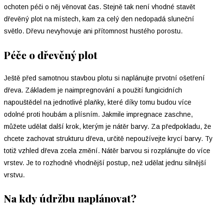
ochoten péči o něj věnovat čas. Stejně tak není vhodné stavět
dřevěný plot na místech, kam za celý den nedopadá sluneční
světlo. Dřevu nevyhovuje ani přítomnost hustého porostu.
Péče o dřevěný plot
Ještě před samotnou stavbou plotu si naplánujte prvotní ošetření
dřeva. Základem je naimpregnování a použití fungicidních
napouštědel na jednotlivé plaňky, které díky tomu budou více
odolné proti houbám a plísním. Jakmile impregnace zaschne,
můžete udělat další krok, kterým je nátěr barvy. Za předpokladu, že
chcete zachovat strukturu dřeva, určitě nepoužívejte krycí barvy. Ty
totiž vzhled dřeva zcela změní. Nátěr barvou si rozplánujte do více
vrstev. Je to rozhodně vhodnější postup, než udělat jednu silnější
vrstvu.
Na kdy údržbu naplánovat?