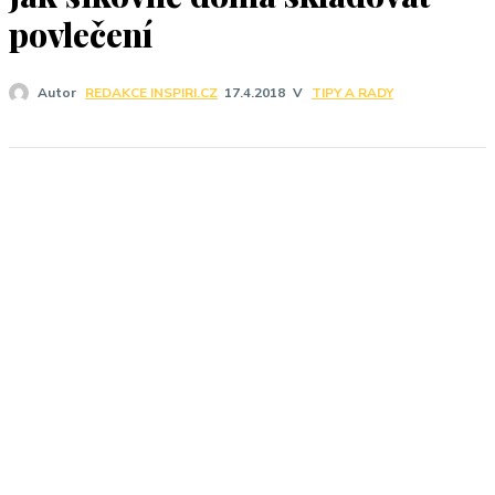
J
povlečení
V
TIPY A RADY
Autor
REDAKCE INSPIRI.CZ
17.4.2018