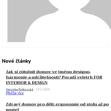
Nové články
Jak si zútulnit domov ve jménu designu,
harmonie a udržitelnosti? Poradí veletrh FOR
INTERIOR & DESIGN
Veronika Rutkovská
-
10.3.2026
Přečíst více
Zdravý domov pro děti: ergonomie od stolu až po
postel