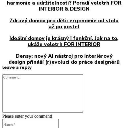
harmonie a udržitelnosti? Poradí veletrh FOR
INTERIOR & DESIGN
Zdravý domov pro děti: ergonomie od stolu
až po postel
Ideální domov je krásný i funkční. Jak na to,
ukáže veletrh FOR INTERIOR
Densy: nový AI nástroj pro interiérový
design přináší (r)evoluci do práce designérů
leave a reply
Comment:
Please enter your comment!
Name:*