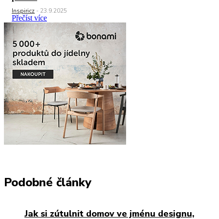
Inspiricz
-
23.9.2025
Přečíst více
Podobné články
Jak si zútulnit domov ve jménu designu,