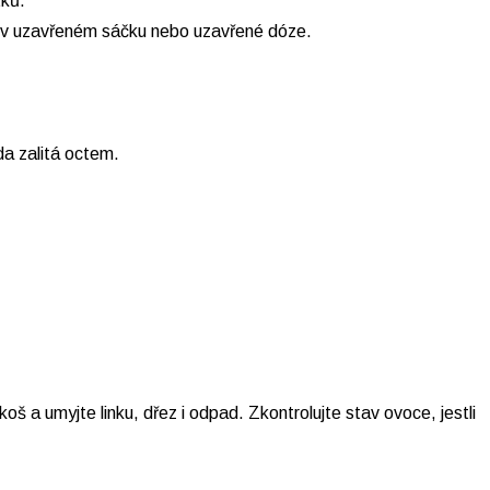
tků.
šť v uzavřeném sáčku nebo uzavřené dóze.
a zalitá octem.
š a umyjte linku, dřez i odpad. Zkontrolujte stav ovoce, jestli