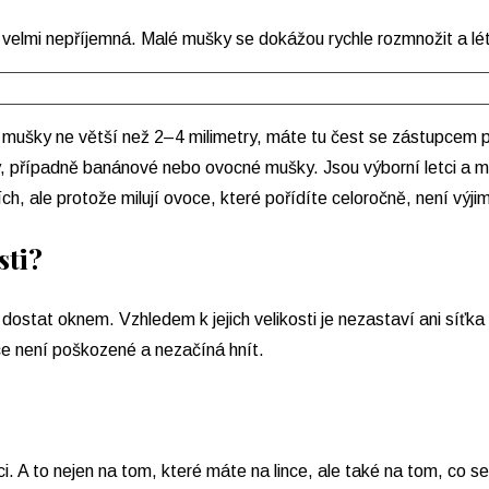
 velmi nepříjemná. Malé mušky se dokážou rychle rozmnožit a lét
 mušky ne větší než 2–4 milimetry, máte tu čest se zástupcem 
 případně banánové nebo ovocné mušky. Jsou výborní letci a mají
ch, ale protože milují ovoce, které pořídíte celoročně, není výji
sti?
u dostat oknem. Vzhledem k jejich velikosti je nezastaví ani síťk
ce není poškozené a nezačíná hnít.
ci. A to nejen na tom, které máte na lince, ale také na tom, co 