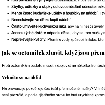
Koš pravidelně vymývejte a dezinfikujte
. Používejte do k
Zbytky, odřezky a slupky od ovoce ideálně odneste na 
Měňte často kuchyňské utěrky a houbičky na nádobí
. I 
Nenechávejte ve dřezu kupit nádobí
.
Často umývejte kuchyňskou linku
, aby na ní nezůstávaly 
Jednou týdně čistěte odpad u dřezu
, aby se tam mušky n
Nepřelévejte květiny
. Přemíra vody způsobí hnilobu, kte
Jak se octomilek zbavit, když jsou pře
Proti octomilkám budete muset zabojovat na několika frontách
Vrhněte se na úklid
Na prevenci je pozdě a je čas řešit přemnožené mušky? Vrhněte 
není přezrálé, a podle zjištěného stavu ho buď urychleně zprac