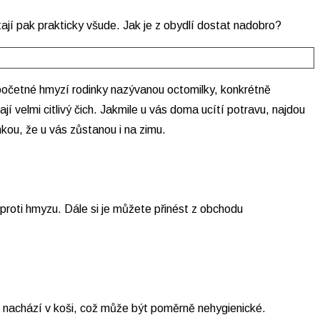
ají pak prakticky všude. Jak je z obydlí dostat nadobro?
početné hmyzí rodinky nazývanou octomilky, konkrétně
 velmi citlivý čich. Jakmile u vás doma ucítí potravu, najdou
mkou, že u vás zůstanou i na zimu.
a proti hmyzu. Dále si je můžete přinést z obchodu
se nachází v koši, což může být poměrně nehygienické.