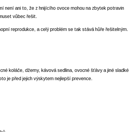
í není ani to, že z hnijícího ovoce mohou na zbytek potravin
emuset vůbec řešit.
chopní reprodukce, a celý problém se tak stává hůře řešitelným.
ocné koláče, džemy, kávová sedlina, ovocné šťávy a jiné sladké
to je před jejich výskytem nejlepší prevence.