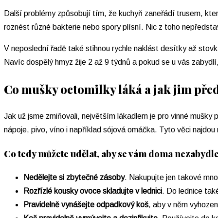
Další problémy způsobují tím, že kuchyň zaneřádí trusem, který
roznést různé bakterie nebo spory plísní. Nic z toho nepředsta
V neposlední řadě také stihnou rychle naklást desítky až stovk
Navíc dospělý hmyz žije 2 až 9 týdnů a pokud se u vás zabydlí
Co mušky octomilky láká a jak jim pře
Jak už jsme zmiňovali, největším lákadlem je pro vinné mušky p
nápoje, pivo, víno i například sójová omáčka. Tyto věci najdou
Co tedy můžete udělat, aby se vám doma nezabydl
Nedělejte si zbytečné zásoby
. Nakupujte jen takové mno
Rozřízlé kousky ovoce skladujte v lednici
. Do lednice tak
Pravidelně vynášejte odpadkový koš
, aby v něm vyhozen