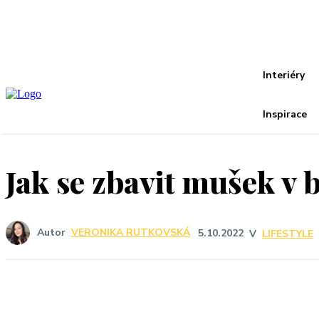
Recover your password
your email
A password will be e-mailed to you.
Interiéry
Inspirace
Jak se zbavit mušek v 
Autor
VERONIKA RUTKOVSKÁ
5.10.2022
V
LIFESTYLE