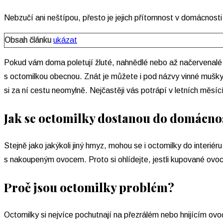
Nebzučí ani neštípou, přesto je jejich přítomnost v domácnosti
Obsah článku
ukázat
Pokud vám doma poletují žluté, nahnědlé nebo až načervenalé
s octomilkou obecnou. Znát je můžete i pod názvy vinné mušky,
si za ní cestu neomylně. Nejčastěji vás potrápí v letních měsící
Jak se octomilky dostanou do domácno
Stejně jako jakýkoli jiný hmyz, mohou se i octomilky do interiér
s nakoupeným ovocem. Proto si ohlídejte, jestli kupované ovo
Proč jsou octomilky problém?
Octomilky si nejvíce pochutnají na přezrálém nebo hnijícím ovo