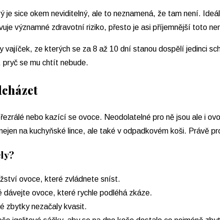
 je sice okem neviditelný, ale to neznamená, že tam není. Ideáln
vuje významné zdravotní riziko, přesto je asi příjemnější toto n
y vajíček, ze kterých se za 8 až 10 dní stanou dospělí jedinci s
, pryč se mu chtít nebude.
dcházet
řezrálé nebo kazící se ovoce. Neodolatelné pro ně jsou ale i ov
 nejen na kuchyňské lince, ale také v odpadkovém koši. Právě pro
ely?
žství ovoce, které zvládnete sníst.
é dávejte ovoce, které rychle podléhá zkáze.
é zbytky nezačaly kvasit.