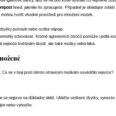
oše igelitové sáčky, aby se na dno koše dostalo co nejméně zby
kompost
hned, jakmile ho zpracujete. Případně je skladujte zvlá
ty mohou tvořit vhodné prostředí pro množení mušek.
zbytky potravin nebo rozlité nápoje.
emohly schovávat. Kromě agresivních čističů pomůže i jedlá sod
rá nejenže květinám škodí, ale také mušky velmi láká.
množené
. Co se v boji proti těmto otravným muškám osvědčilo nejvíce?
se nejprve na důkladný úklid. Ukliďte veškeré zbytky, vyneste ko
ujte nebo vyhoďte.