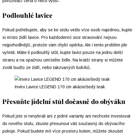
pořizovací cena o něco vyšší.
Podlouhlé lavice
Pokud potřebujete, aby se ke stolu vešlo více osob najednou, kupte
si místo židlí lavice. Pro každodenní sice stravování nejsou
nejpohodlnější, protože vám chybí opěrka. Ale i tento problém jde
vyřešit. Máte-li podlouhlý stůl, kupte lavici pouze na jednu delší
stranu a na opačnou umístěte židle. Na kratší strany si můžete
zvolit buďto ze židlí, nebo takzvaných bobíků.
Inviro Lavice LEGEND 170 cm akácie/šedý teak
Přesuňte jídelní stůl dočasně do obýváku
Pokud jste si nevybrali ani z jedné varianty ani nechcete investovat
do nového stolu, zkuste přesunout váš současný do obývacího
pokoje. Pokud budete mít více prostoru kolem, můžete zkoušet