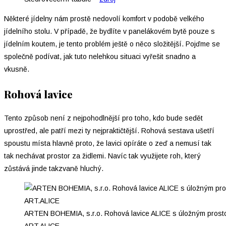
Některé jídelny nám prostě nedovolí komfort v podobě velkého
jídelního stolu. V případě, že bydlíte v panelákovém bytě pouze s
jídelním koutem, je tento problém ještě o něco složitější. Pojďme se
společně podívat, jak tuto nelehkou situaci vyřešit snadno a
vkusně.
Rohová lavice
Tento způsob není z nejpohodlnější pro toho, kdo bude sedět
uprostřed, ale patří mezi ty nejpraktičtější. Rohová sestava ušetří
spoustu místa hlavně proto, že lavici opíráte o zeď a nemusí tak
tak nechávat prostor za židlemi. Navíc tak využijete roh, který
zůstává jinde takzvaně hluchý.
ARTEN BOHEMIA, s.r.o. Rohová lavice ALICE s úložným prost