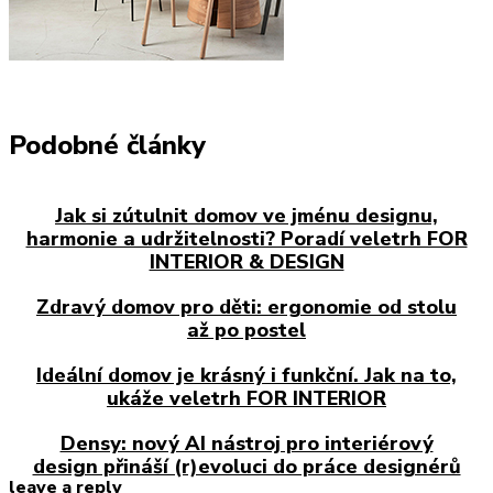
Podobné články
Jak si zútulnit domov ve jménu designu,
harmonie a udržitelnosti? Poradí veletrh FOR
INTERIOR & DESIGN
Zdravý domov pro děti: ergonomie od stolu
až po postel
Ideální domov je krásný i funkční. Jak na to,
ukáže veletrh FOR INTERIOR
Densy: nový AI nástroj pro interiérový
design přináší (r)evoluci do práce designérů
leave a reply