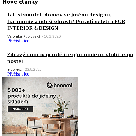
Nové články
Jak si zútulnit domov ve jménu designu,
harmonie a udržitelnosti? Poradí veletrh FOR
INTERIOR & DESIGN
Veronika Rutkovská
-
10.3.2026
Přečíst více
Zdravý domov pro děti: ergonomie od stolu až po
postel
Inspiricz
-
23.9.2025
Přečíst více