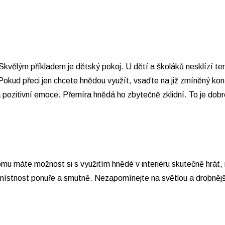
Skvělým příkladem je dětský pokoj. U dětí a školáků nesklízí ten
Pokud přeci jen chcete hnědou využít, vsaďte na již zmíněný kon
zitivní emoce. Přemíra hnědá ho zbytečně zklidní. To je dobré d
omu máte možnost si s využitím hnědé v interiéru skutečně hrát
místnost ponuře a smutně. Nezapomínejte na světlou a drobnější