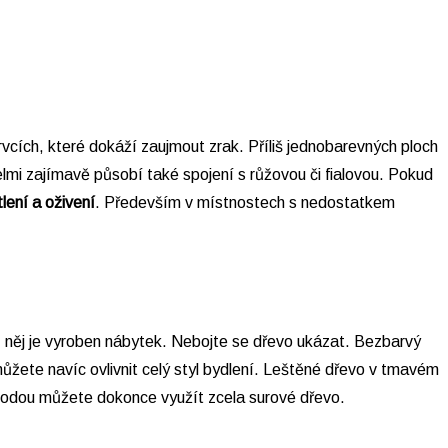
prvcích, které dokáží zaujmout zrak. Příliš jednobarevných ploch
elmi zajímavě působí také spojení s růžovou či fialovou. Pokud
lení a oživení
. Především v místnostech s nedostatkem
z něj je vyroben nábytek. Nebojte se dřevo ukázat. Bezbarvý
ůžete navíc ovlivnit celý styl bydlení. Leštěné dřevo v tmavém
řírodou můžete dokonce využít zcela surové dřevo.