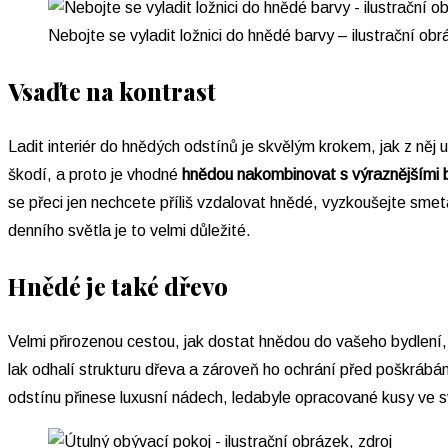
Nebojte se vyladit ložnici do hnědé barvy – ilustrační ob
Vsaďte na kontrast
Ladit interiér do hnědých odstínů je skvělým krokem, jak z něj 
škodí, a proto je vhodné
hnědou nakombinovat s výraznějšími 
se přeci jen nechcete příliš vzdalovat hnědé, vyzkoušejte smet
denního světla je to velmi důležité.
Hnědé je také dřevo
Velmi přirozenou cestou, jak dostat hnědou do vašeho bydlení,
lak odhalí strukturu dřeva a zároveň ho ochrání před poškrábá
odstínu přinese luxusní nádech, ledabyle opracované kusy ve s