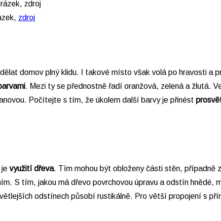
rázek,
zdroj
udělat domov plný klidu. I takové místo však volá po hravosti a 
barvami
. Mezi ty se přednostně řadí oranžová, zelená a žlutá. V
anovou. Počítejte s tím, že úkolem další barvy je přinést
prosvět
 je
využití dřeva
. Tím mohou být obloženy části stěn, případně 
ním. S tím, jakou má dřevo povrchovou úpravu a odstín hnědé, m
větlejších odstínech působí rustikálně. Pro větší propojení s p