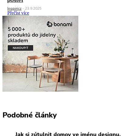
postel
Inspiricz
-
23.9.2025
Přečíst více
Podobné články
Jak si zútulnit domov ve jménu designu,