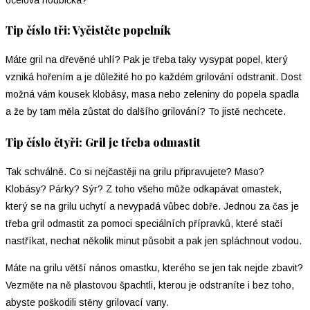
Tip číslo tři: Vyčistěte popelník
Máte gril na dřevěné uhlí? Pak je třeba taky vysypat popel, který
vzniká hořením a je důležité ho po každém grilování odstranit. Dost
možná vám kousek klobásy, masa nebo zeleniny do popela spadla
a že by tam měla zůstat do dalšího grilování? To jistě nechcete.
Tip číslo čtyři: Gril je třeba odmastit
Tak schválně. Co si nejčastěji na grilu připravujete? Maso?
Klobásy? Párky? Sýr? Z toho všeho může odkapávat omastek,
který se na grilu uchytí a nevypadá vůbec dobře. Jednou za čas je
třeba gril odmastit za pomoci speciálních přípravků, které stačí
nastříkat, nechat několik minut působit a pak jen spláchnout vodou.
Máte na grilu větší nános omastku, kterého se jen tak nejde zbavit?
Vezměte na ně plastovou špachtli, kterou je odstraníte i bez toho,
abyste poškodili stěny grilovací vany.