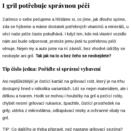
I gril potřebuje správnou péči
Zatímco o sebe pečujeme a hlídáme si, co jíme, jak dlouho spíme,
zda se hýbeme a máme dostatek potřebných vitamínů a minerálů, u
věcí naše péče často pokulhává. I když ten, kdo má vlastní vozidlo
nám asi bude odporovat, protože jemu jistě tu potřebnou péči
věnuje. Nejen my a auto jsme na ní závislí, bez vhodné údržby se
neobejde ani gril.
Tak jak na to a bez čeho se neobejdete?
Tip číslo jedna: Pořiďte si správné vybavení
Asi nejdůležitější je čistící kartáč na grilovací rošt, který je na trhu
dostupný hned v několika variantách. Liší se nejen materiálem, ale i
délkou a tvarem. Hodit se mohou i houbičky na gril a pečící rošty,
chybět nesmí grilovací rukavice, špachtle, čistící prostředek na
grily, utěrka z mikrovlákna, odkapávací misky a ochranné obaly na
gril.
TIP: Co dalšího je třeba připravit, než nastane grilovací sezóna?