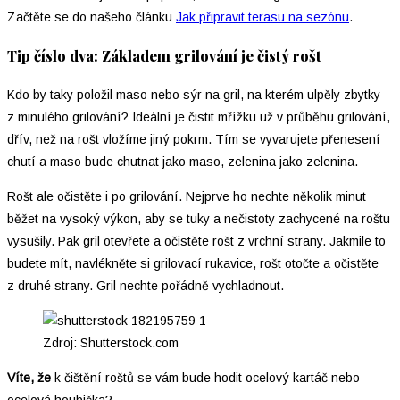
Začtěte se do našeho článku
Jak připravit terasu na sezónu
.
Tip číslo dva: Základem grilování je čistý rošt
Kdo by taky položil maso nebo sýr na gril, na kterém ulpěly zbytky
z minulého grilování? Ideální je čistit mřížku už v průběhu grilování,
dřív, než na rošt vložíme jiný pokrm. Tím se vyvarujete přenesení
chutí a maso bude chutnat jako maso, zelenina jako zelenina.
Rošt ale očistěte i po grilování. Nejprve ho nechte několik minut
běžet na vysoký výkon, aby se tuky a nečistoty zachycené na roštu
vysušily. Pak gril otevřete a očistěte rošt z vrchní strany. Jakmile to
budete mít, navlékněte si grilovací rukavice, rošt otočte a očistěte
z druhé strany. Gril nechte pořádně vychladnout.
Zdroj: Shutterstock.com
Víte, že
k čištění roštů se vám bude hodit ocelový kartáč nebo
ocelová houbička?