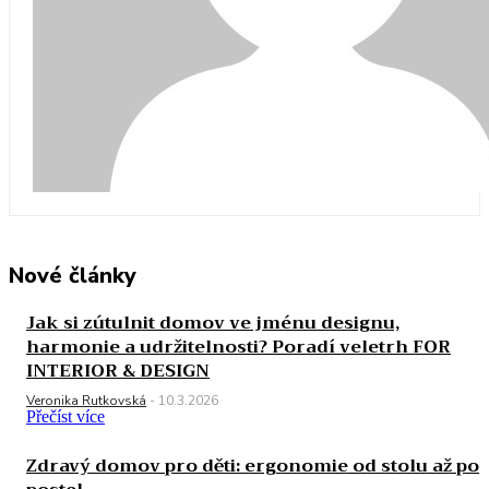
Nové články
Jak si zútulnit domov ve jménu designu,
harmonie a udržitelnosti? Poradí veletrh FOR
INTERIOR & DESIGN
Veronika Rutkovská
-
10.3.2026
Přečíst více
Zdravý domov pro děti: ergonomie od stolu až po