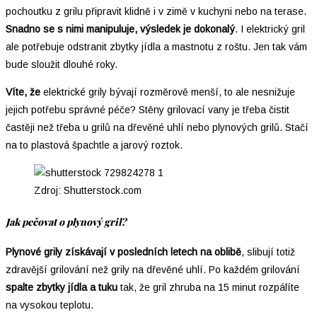
pochoutku z grilu připravit klidně i v zimě v kuchyni nebo na terase.
Snadno se s nimi manipuluje, výsledek je dokonalý
. I elektrický gril
ale potřebuje odstranit zbytky jídla a mastnotu z roštu. Jen tak vám
bude sloužit dlouhé roky.
Víte, že
elektrické grily bývají rozměrově menší, to ale nesnižuje
jejich potřebu správné péče? Stěny grilovací vany je třeba čistit
častěji než třeba u grilů na dřevěné uhlí nebo plynových grilů. Stačí
na to plastová špachtle a jarový roztok.
Zdroj: Shutterstock.com
Jak pečovat o plynový gril?
Plynové grily získávají v posledních letech na oblibě
, slibují totiž
zdravější grilování než grily na dřevěné uhlí. Po každém grilování
spalte zbytky jídla a tuku
tak, že gril zhruba na 15 minut rozpálíte
na vysokou teplotu.