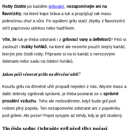
Rošty čistěte
po každém
grilování
,
nezapomínejte ani na
flavorizéry
, na které kape šťáva a tuk a propůjčují tak masu
jedinečnou chuť a vůni. Po vypálení grilu stačí zbytky z flavonizérů
otřít papírovou utěrkou nebo hadříkem.
Víte, že
tuk je třeba odstranit i z
grilovací vany a deflektorů
? Péči si
zaslouží i
trubky hořáků
, na které ale nesmíte použít stejný kartáč,
kterým jste čistili rošty. Připravte si na to kartáč s nerezovými
štětinami nebo sadu na čištění hořáků.
Jakou péči věnovat grilu na dřevěné uhlí?
Kouzlu grilu na dřevěné uhlí propadl nejeden z nás. Abyste maso a
další dobroty ogrilovali správně, je třeba postarat se o
správné
proudění vzduchu
. Toho ale nedosáhnete, když bude gril pod
roštem plný popela. Ten nezapomeňte odstranit ani z popelníku
pod grilem. Ale pozor! Popel vysypte až tehdy, kdy je gril studený.
Tip číslo sedm: Ochraňte gril před vlivy počasí