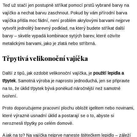
Teď už stačí jen postupně stříkat pomocí prstů vybrané barvy na
vajíčko a nechat barvu zaschnout. Pokud by vám přírodní barva
vajíčka přišla moc fádní, není problém akrylovými barvami nejprve
vytvořit jednolitý barevný podklad, na který budete stříkat další
barvy – skvěle vypadá kombinace sytých barev, které oživíte
metalickými barvami, jako je zlatá nebo stříbrná.
Třpytivá velikonoční vajíčka
Další z tipů, jak ozdobit velikonoční vajíčka, je
použití lepidla a
třpytek
. Samotná výroba je naprosto jednoduchá, jen se připravte
na to, že úklid třpytek bývá poněkud náročnější než samotné
tvoření.
Proto doporučujeme pracovní plochu obložit igelitem nebo novinami,
které výrazně usnadní úklid a postarají se o to, abyste si
neroznesli třpytky po celém domově.
A jak na to? Na vajíčka nejprve naneste štětečkem lepidlo – záleží