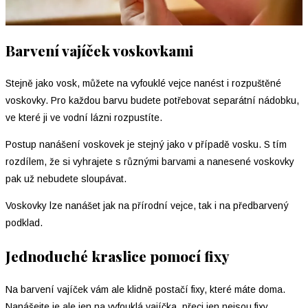
Barvení vajíček voskovkami
Stejně jako vosk, můžete na vyfouklé vejce nanést i rozpuštěné
voskovky. Pro každou barvu budete potřebovat separátní nádobku,
ve které ji ve vodní lázni rozpustíte.
Postup nanášení voskovek je stejný jako v případě vosku. S tím
rozdílem, že si vyhrajete s různými barvami a nanesené voskovky
pak už nebudete sloupávat.
Voskovky lze nanášet jak na přírodní vejce, tak i na předbarvený
podklad.
Jednoduché kraslice pomocí fixy
Na barvení vajíček vám ale klidně postačí fixy, které máte doma.
Nanášejte je ale jen na vyfouklá vajíčka, přeci jen nejsou fixy