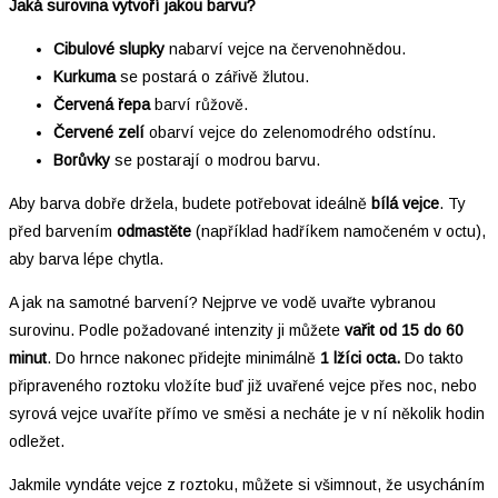
Jaká surovina vytvoří jakou barvu?
Cibulové slupky
nabarví vejce na červenohnědou.
Kurkuma
se postará o zářivě žlutou.
Červená řepa
barví růžově.
Červené zelí
obarví vejce do zelenomodrého odstínu.
Borůvky
se postarají o modrou barvu.
Aby barva dobře držela, budete potřebovat ideálně
bílá vejce
. Ty
před barvením
odmastěte
(například hadříkem namočeném v octu),
aby barva lépe chytla.
A jak na samotné barvení? Nejprve ve vodě uvařte vybranou
surovinu. Podle požadované intenzity ji můžete
vařit od 15 do 60
minut
. Do hrnce nakonec přidejte minimálně
1 lžíci octa.
Do takto
připraveného roztoku vložíte buď již uvařené vejce přes noc, nebo
syrová vejce uvaříte přímo ve směsi a necháte je v ní několik hodin
odležet.
Jakmile vyndáte vejce z roztoku, můžete si všimnout, že usycháním