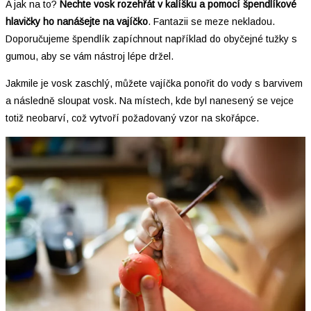
A jak na to?
Nechte vosk rozehřát v kalíšku a pomocí špendlíkové
hlavičky ho nanášejte na vajíčko
. Fantazii se meze nekladou.
Doporučujeme špendlík zapíchnout například do obyčejné tužky s
gumou, aby se vám nástroj lépe držel.
Jakmile je vosk zaschlý, můžete vajíčka ponořit do vody s barvivem
a následně sloupat vosk. Na místech, kde byl nanesený se vejce
totiž neobarví, což vytvoří požadovaný vzor na skořápce.