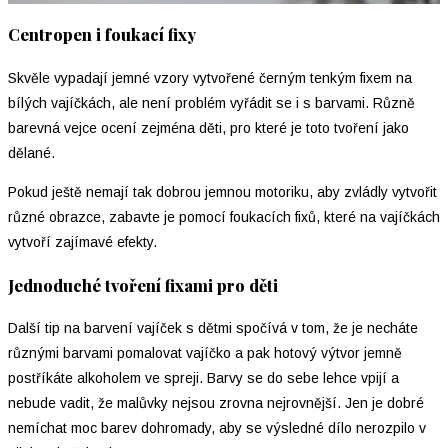
Centropen i foukací fixy
Skvěle vypadají jemné vzory vytvořené černým tenkým fixem na
bílých vajíčkách, ale není problém vyřádit se i s barvami. Různě
barevná vejce ocení zejména děti, pro které je toto tvoření jako
dělané.
Pokud ještě nemají tak dobrou jemnou motoriku, aby zvládly vytvořit
různé obrazce, zabavte je pomocí foukacích fixů, které na vajíčkách
vytvoří zajímavé efekty.
Jednoduché tvoření fixami pro děti
Další tip na barvení vajíček s dětmi spočívá v tom, že je necháte
různými barvami pomalovat vajíčko a pak hotový výtvor jemně
postříkáte alkoholem ve spreji. Barvy se do sebe lehce vpijí a
nebude vadit, že malůvky nejsou zrovna nejrovnější. Jen je dobré
nemíchat moc barev dohromady, aby se výsledné dílo nerozpilo v