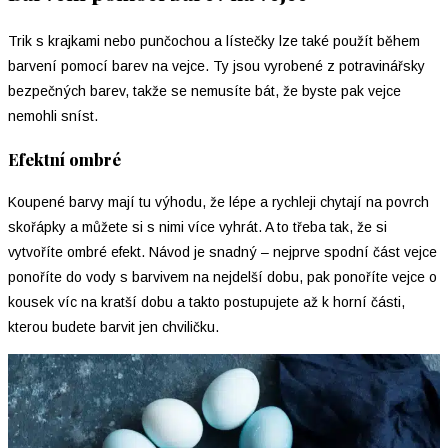
Trik s krajkami nebo punčochou a lístečky lze také použít během
barvení pomocí barev na vejce. Ty jsou vyrobené z potravinářsky
bezpečných barev, takže se nemusíte bát, že byste pak vejce
nemohli sníst.
Efektní ombré
Koupené barvy mají tu výhodu, že lépe a rychleji chytají na povrch
skořápky a můžete si s nimi více vyhrát. A to třeba tak, že si
vytvoříte ombré efekt. Návod je snadný – nejprve spodní část vejce
ponoříte do vody s barvivem na nejdelší dobu, pak ponoříte vejce o
kousek víc na kratší dobu a takto postupujete až k horní části,
kterou budete barvit jen chviličku.