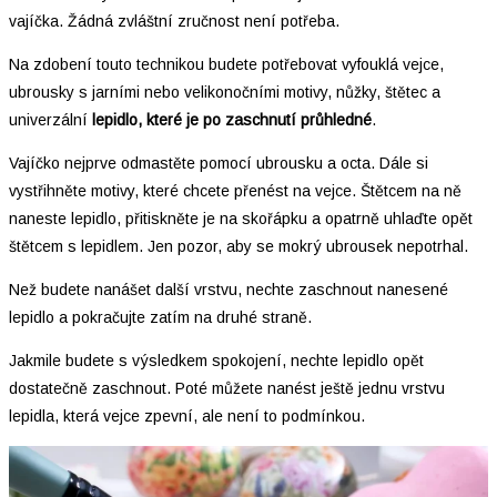
vajíčka. Žádná zvláštní zručnost není potřeba.
Na zdobení touto technikou budete potřebovat vyfouklá vejce,
ubrousky s jarními nebo velikonočními motivy, nůžky, štětec a
univerzální
lepidlo, které je po zaschnutí průhledné
.
Vajíčko nejprve odmastěte pomocí ubrousku a octa. Dále si
vystřihněte motivy, které chcete přenést na vejce. Štětcem na ně
naneste lepidlo, přitiskněte je na skořápku a opatrně uhlaďte opět
štětcem s lepidlem. Jen pozor, aby se mokrý ubrousek nepotrhal.
Než budete nanášet další vrstvu, nechte zaschnout nanesené
lepidlo a pokračujte zatím na druhé straně.
Jakmile budete s výsledkem spokojení, nechte lepidlo opět
dostatečně zaschnout. Poté můžete nanést ještě jednu vrstvu
lepidla, která vejce zpevní, ale není to podmínkou.