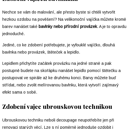
Nechce se vám do malování, ale přesto byste si chtěli vytvořit
hezkou ozdobu na pověšení? Na velikonoční vajíčka můžete kromě
barev nanášet také
bavlnky nebo přírodní provázek
. A je to opravdu
jednoduché.
Jediné, co ke zdobení potřebujete, je vyfouklé vajíčko, dlouhá
bavlnka nebo provázek, štěteček a lepidlo.
Lepidlem přichytíte začátek provázku na jedné straně a pak
postupně budete na skořápku nanášet lepidlo pomocí štětečku a
postupovat ve spirále až ke druhému konci. Barvy můžete buď
střídat, nebo zvolit melírovanou bavlnku, která vytvoří zajímavý
efekt sama o sobě.
Zdobení vajec ubrouskovou technikou
Ubrouskovou techniku neboli decoupage neupotřebíte jen při
renovaci starých věcí. Lze s ní poměrně jednoduše ozdobit i