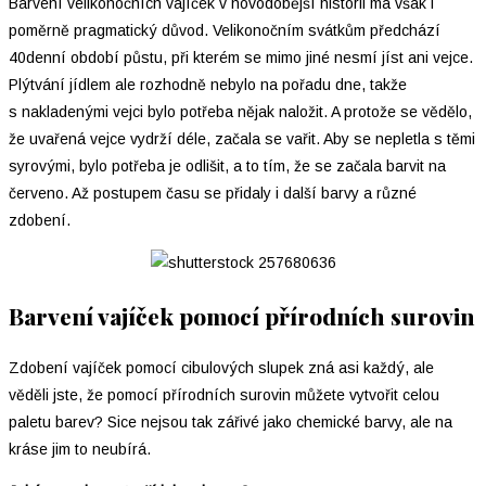
Barvení velikonočních vajíček v novodobější historii má však i
poměrně pragmatický důvod. Velikonočním svátkům předchází
40denní období půstu, při kterém se mimo jiné nesmí jíst ani vejce.
Plýtvání jídlem ale rozhodně nebylo na pořadu dne, takže
s nakladenými vejci bylo potřeba nějak naložit. A protože se vědělo,
že uvařená vejce vydrží déle, začala se vařit. Aby se nepletla s těmi
syrovými, bylo potřeba je odlišit, a to tím, že se začala barvit na
červeno. Až postupem času se přidaly i další barvy a různé
zdobení.
Barvení vajíček pomocí přírodních surovin
Zdobení vajíček pomocí cibulových slupek zná asi každý, ale
věděli jste, že pomocí přírodních surovin můžete vytvořit celou
paletu barev? Sice nejsou tak zářivé jako chemické barvy, ale na
kráse jim to neubírá.