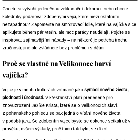
Chcete si vytvořit jedinečnou velikonoční dekoraci, nebo chcete
koledníky podarovat zdobenými vejci, které mezi ostatními
nezapadnou? Zapomeňte na smršťovací folie, které na vajíčka sice
aplikujete během pár vteřin, ale moc parády neudělají. Pojďte se
inspirovat zajímavějšími nápady – na některé je potřeba trochu
zručnosti, jiné ale zvládnete bez problému i s dětmi.
Proč se vlastně na Velikonoce barví
vajíčka?
Vejce je v mnoha kulturách vnímané jako
symbol nového života,
plodnosti i úrodnosti
. V křesťanství platí přeneseně pro
znovuzrození Ježíše Krista, které se o Velikonocích slaví,
z pohanského pohledu se pak jedná o vítání nového života
v podobě jara. Se zdobením vajec byste se dokonce setkali už v
pravěku, ovšem výklady, proč tomu tak bylo, se různí.