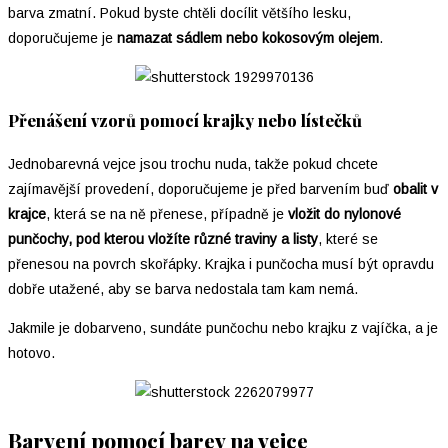
barva zmatní. Pokud byste chtěli docílit většího lesku,
doporučujeme je
namazat sádlem nebo kokosovým olejem
.
Přenášení vzorů pomocí krajky nebo lístečků
Jednobarevná vejce jsou trochu nuda, takže pokud chcete
zajímavější provedení, doporučujeme je před barvením buď
obalit v
krajce
, která se na ně přenese, případně je
vložit do nylonové
punčochy, pod kterou vložíte různé traviny a listy
, které se
přenesou na povrch skořápky. Krajka i punčocha musí být opravdu
dobře utažené, aby se barva nedostala tam kam nemá.
Jakmile je dobarveno, sundáte punčochu nebo krajku z vajíčka, a je
hotovo.
Barvení pomocí barev na vejce