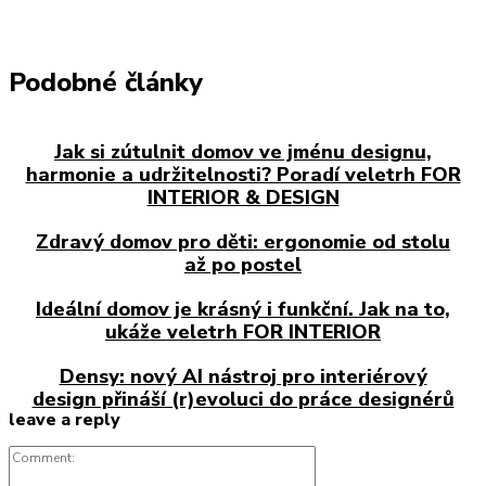
Podobné články
Jak si zútulnit domov ve jménu designu,
harmonie a udržitelnosti? Poradí veletrh FOR
INTERIOR & DESIGN
Zdravý domov pro děti: ergonomie od stolu
až po postel
Ideální domov je krásný i funkční. Jak na to,
ukáže veletrh FOR INTERIOR
Densy: nový AI nástroj pro interiérový
design přináší (r)evoluci do práce designérů
leave a reply
Comment: