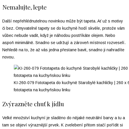
Nemalujte, lepte
Další nepřehlédnutelnou novinkou může být tapeta. Ať už s motivy
či bez. Omyvatelné tapety se do kuchyně hodí skvěle, protože vám
vůbec nebude vadit, když je náhodou postříkáte olejem. Nebo
aspoň minimálně. Snadno se udržují a zároveň místnost rozveselí.
Nehledě na to, že až vás jedna přestane bavit, snadno ji nahradíte
novou.
KI-260-079 Fototapeta do kuchyně Starobylé kachličky | 260 x
fototapeta na kuchyňskou linku
Zvýrazněte chuť k jídlu
Velké množství kuchyní je sladěno do nějaké neutrální barvy a tu a
tam se objeví výraznější prvek. K zvelebení přitom stačí pořídit si