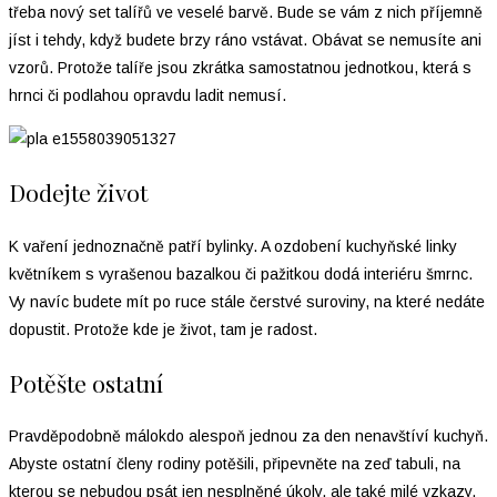
třeba nový set talířů ve veselé barvě. Bude se vám z nich příjemně
jíst i tehdy, když budete brzy ráno vstávat. Obávat se nemusíte ani
vzorů. Protože talíře jsou zkrátka samostatnou jednotkou, která s
hrnci či podlahou opravdu ladit nemusí.
Dodejte život
K vaření jednoznačně patří bylinky. A ozdobení kuchyňské linky
květníkem s vyrašenou bazalkou či pažitkou dodá interiéru šmrnc.
Vy navíc budete mít po ruce stále čerstvé suroviny, na které nedáte
dopustit. Protože kde je život, tam je radost.
Potěšte ostatní
Pravděpodobně málokdo alespoň jednou za den nenavštíví kuchyň.
Abyste ostatní členy rodiny potěšili, připevněte na zeď tabuli, na
kterou se nebudou psát jen nesplněné úkoly, ale také milé vzkazy.