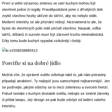
První a velmi výraznou změnou ve vaší kuchyni mohou být
otevřené police či regály. Pravděpodobně jsme z dřívějších dob
zvyklí všechno hezky uklízet do skříní, aby nic nebylo vidět.
Moderní interiéry se ale přiznání nebojí. Neznamená to ale, že
byste do otevřených polic měli umístit všechno. Naopak, volba
talířů, džbánů či surovin musí být zároveň trochu minimalistická.
Díky tomu bude kuchyň vypadat vzdušněji i čistěji.
Posviťte si na dobré jídlo
Možná víte, že správné světlo ovlivňuje také to, jak nám potraviny
připadají atraktivní. Ty nejlepší jsou samozřejmě nejbarevnější. Jen
se podívejte, jakými odstíny se to mezi zeleninou a ovocem hemží.
Pokud nemáte v kuchyni dostatek světla, nebojte se změnit žárovky
či přidat lampu. Její design se pak bude odvíjet od ladění vašeho
interiéru.