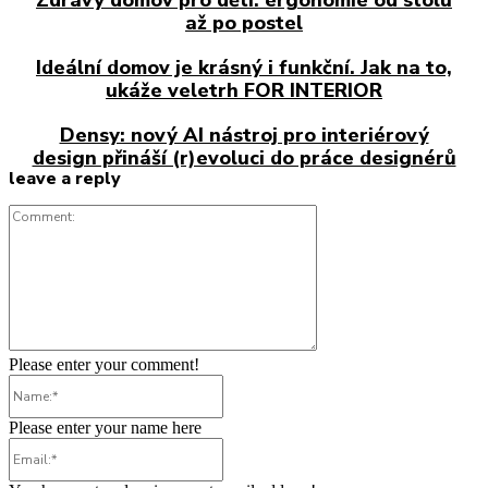
Zdravý domov pro děti: ergonomie od stolu
až po postel
Ideální domov je krásný i funkční. Jak na to,
ukáže veletrh FOR INTERIOR
Densy: nový AI nástroj pro interiérový
design přináší (r)evoluci do práce designérů
leave a reply
Comment:
Please enter your comment!
Name:*
Please enter your name here
Email:*