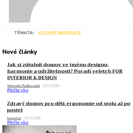
TÉMATA:
KUCHYŇ INSPIRACE
Nové články
Jak si zútulnit domov ve jménu designu,
harmonie a udržitelnosti? Poradí veletrh FOR
INTERIOR & DESIGN
Veronika Rutkovská
-
10.3.2026
Přečíst více
Zdravý domov pro děti: ergonomie od stolu až po
postel
Inspiricz
-
23.9.2025
Přečíst více