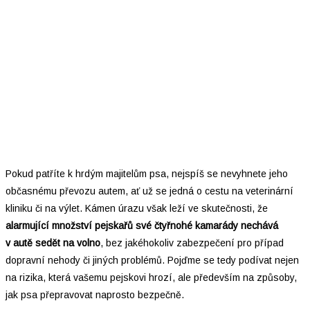
Pokud patříte k hrdým majitelům psa, nejspíš se nevyhnete jeho
občasnému převozu autem, ať už se jedná o cestu na veterinární
kliniku či na výlet. Kámen úrazu však leží ve skutečnosti, že
alarmující množství pejskařů své čtyřnohé kamarády nechává
v autě sedět na volno
, bez jakéhokoliv zabezpečení pro případ
dopravní nehody či jiných problémů. Pojďme se tedy podívat nejen
na rizika, která vašemu pejskovi hrozí, ale především na způsoby,
jak psa přepravovat naprosto bezpečně.