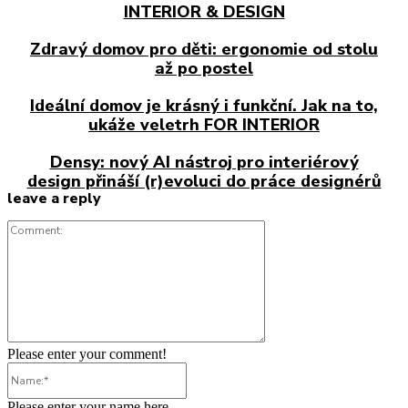
INTERIOR & DESIGN
Zdravý domov pro děti: ergonomie od stolu
až po postel
Ideální domov je krásný i funkční. Jak na to,
ukáže veletrh FOR INTERIOR
Densy: nový AI nástroj pro interiérový
design přináší (r)evoluci do práce designérů
leave a reply
Comment:
Please enter your comment!
Name:*
Please enter your name here