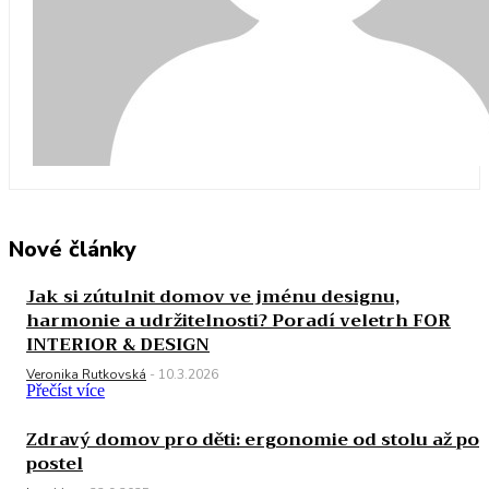
Nové články
Jak si zútulnit domov ve jménu designu,
harmonie a udržitelnosti? Poradí veletrh FOR
INTERIOR & DESIGN
Veronika Rutkovská
-
10.3.2026
Přečíst více
Zdravý domov pro děti: ergonomie od stolu až po
postel