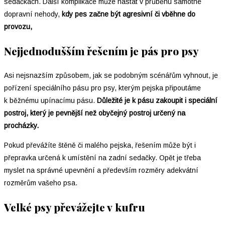
sedačkách. Další komplikace může nastat v průběhu samotné
dopravní nehody,
kdy pes začne být agresivní či vběhne do
provozu,
Nejjednodušším řešením je pás pro psy
Asi nejsnazším způsobem, jak se podobným scénářům vyhnout, je
pořízení speciálního pásu pro psy, kterým pejska připoutáme
k běžnému upínacímu pásu.
Důležité je k pásu zakoupit i speciální
postroj, který je pevnější než obyčejný postroj určený na
procházky.
Pokud převážíte štěně či malého pejska, řešením může být i
přepravka určená k umístění na zadní sedačky. Opět je třeba
myslet na správné upevnění a především rozměry adekvátní
rozměrům vašeho psa.
Velké psy převážejte v kufru