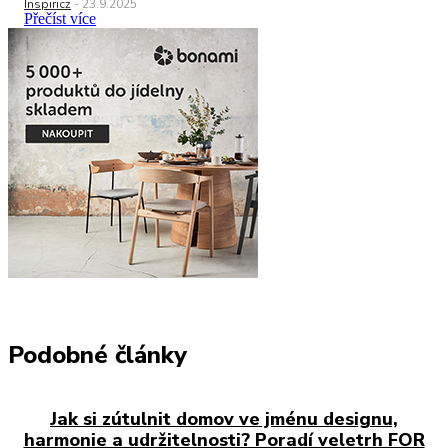
Inspiricz
-
23.9.2025
Přečíst více
Podobné články
Jak si zútulnit domov ve jménu designu,
harmonie a udržitelnosti? Poradí veletrh FOR