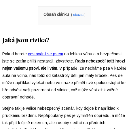
Obsah článku
ukázat
Jaká jsou rizika?
Pokud berete
cestování se psem
na lehkou váhu a o bezpečnost
jste se zatím příliš nestarali, zbystřete.
Řada nebezpečí totiž hrozí
nejen vašemu psovi, ale i vám
. V případě, že necháme psa v kabině
auta na volno, nás totiž od katastrofy dělí jen malý krůček. Pes se
může například vylekat nebo ve snaze přimět své spolucestující ke
hře odvést vaši pozornost od silnice, což může vést až k vážné
dopravní nehodě.
Stejně tak je velice nebezpečný scénář, kdy dojde k například k
prudkému brzdění. Nepřipoutaný pes je vymrštěn dopředu, a může
tak přijít k újmě nejen on, ale i osoby sedící na předních