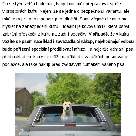
Co se týče větších plemen, ty bychom měli přepravovat spíše
v prostorách kufru. Nejen, že se jedná o bezpečnější variantu, ale
také je to pro psa mnohem pohodlnější. Samozřejmě ale musíme
myslet na zabezpečení kufru – ideální je kovová mříž, která psovi
zabrání přeskočit z kufru na zadní sedačky.
V případě, že v kufru
vozíte se psem například i zavazadla či nákup, nejvhodnější volbou
bude pořízení speciální předělovací mříže.
Ta nejenže ochrání psa
před nákladem, který se může například v zatáčkách posouvat po
podlážce, ale také nákup před zvědavým čumákem vašeho psa.