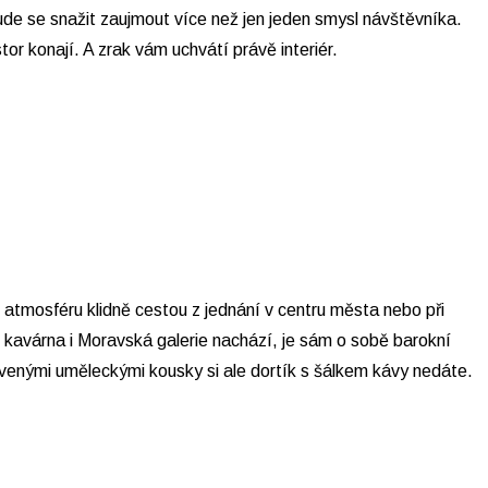
ude se snažit zaujmout více než jen jeden smysl návštěvníka.
r konají. A zrak vám uchvátí právě interiér.
tmosféru klidně cestou z jednání v centru města nebo při
 kavárna i Moravská galerie nachází, je sám o sobě barokní
avenými uměleckými kousky si ale dortík s šálkem kávy nedáte.