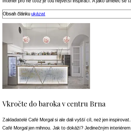
Interiér pro ně totiž je tou největší inspirací. A jako umělec se 
Obsah článku
ukázat
Vkročte do baroka v centru Brna
Zakladatelé Café Morgal si ale dali vyšší cíl, než jen inspiro
Café Morgal jen mihnou. Jak to dokáží? Jedinečným interiérem. 