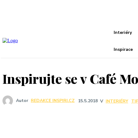
Recover your password
your email
A password will be e-mailed to you.
I
Interiéry
Inspirace
Inspirujte se v Café M
Autor
REDAKCE INSPIRI.CZ
15.5.2018
V
INTERIÉRY
TI