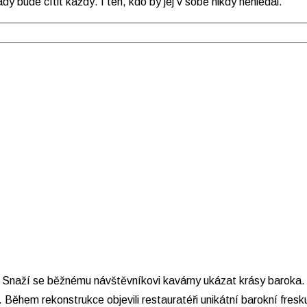
tady bude cítit každý. I ten, kdo by jej v sobě nikdy nehledal.
vat. Snaží se běžnému návštěvníkovi kavárny ukázat krásy baroka
Během rekonstrukce objevili restauratéři unikátní barokní fresk