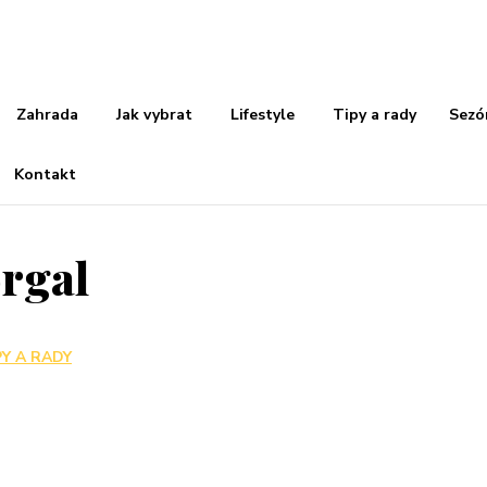
Zahrada
Jak vybrat
Lifestyle
Tipy a rady
Sezó
Kontakt
orgal
PY A RADY