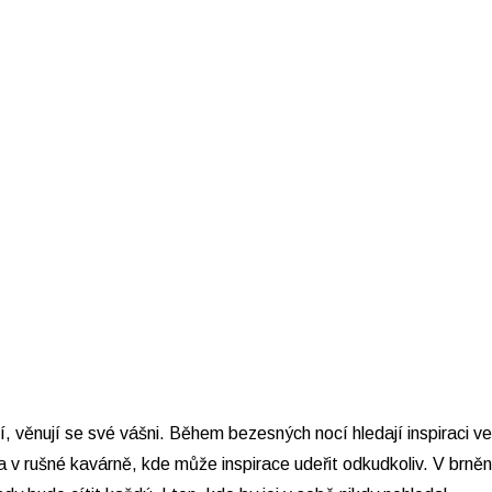
pí, věnují se své vášni. Během bezesných nocí hledají inspirac
 v rušné kavárně, kde může inspirace udeřit odkudkoliv. V brně