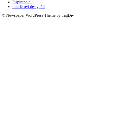
Inspirano.nl
Interiéroví designéři
© Newspaper WordPress Theme by TagDiv