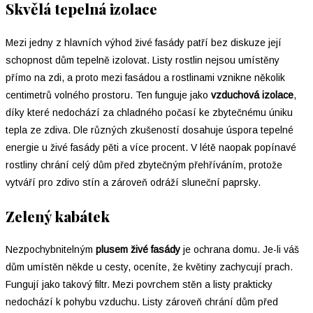
Skvělá tepelná izolace
Mezi jedny z hlavních výhod živé fasády patří bez diskuze její
schopnost dům tepelně izolovat. Listy rostlin nejsou umístěny
přímo na zdi, a proto mezi fasádou a rostlinami vznikne několik
centimetrů volného prostoru. Ten funguje jako
vzduchová izolace
,
díky které nedochází za chladného počasí ke zbytečnému úniku
tepla ze zdiva. Dle různých zkušeností dosahuje úspora tepelné
energie u živé fasády pěti a více procent. V létě naopak popínavé
rostliny chrání celý dům před zbytečným přehříváním, protože
vytváří pro zdivo stín a zároveň odráží sluneční paprsky.
Zelený kabátek
Nezpochybnitelným
plusem živé fasády
je ochrana domu. Je-li váš
dům umístěn někde u cesty, oceníte, že květiny zachycují prach.
Fungují jako takový filtr. Mezi povrchem stěn a listy prakticky
nedochází k pohybu vzduchu. Listy zároveň chrání dům před