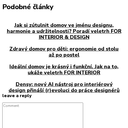
Podobné články
Jak si zútulnit domov ve jménu designu,
harmonie a udržitelnosti? Poradí veletrh FOR
INTERIOR & DESIGN
Zdravý domov pro děti: ergonomie od stolu
až po postel
Ideální domov je krásný i funkční. Jak na to,
ukáže veletrh FOR INTERIOR
Densy: nový AI nástroj pro interiérový
design přináší (r)evoluci do práce designérů
leave a reply
Comment: