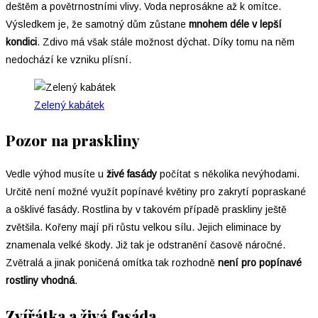
deštěm a povětrnostními vlivy. Voda neprosákne až k omítce.
Výsledkem je, že samotný dům zůstane
mnohem déle v lepší
kondici
. Zdivo má však stále možnost dýchat. Díky tomu na něm
nedochází ke vzniku plísní.
Zelený kabátek
Pozor na praskliny
Vedle výhod musíte u
živé fasády
počítat s několika nevýhodami.
Určitě není možné využít popínavé květiny pro zakrytí popraskané
a ošklivé fasády. Rostlina by v takovém případě praskliny ještě
zvětšila. Kořeny mají při růstu velkou sílu. Jejich eliminace by
znamenala velké škody. Již tak je odstranění časově náročné.
Zvětralá a jinak poničená omítka tak rozhodně
není pro popínavé
rostliny vhodná
.
Zvířátka a živá fasáda