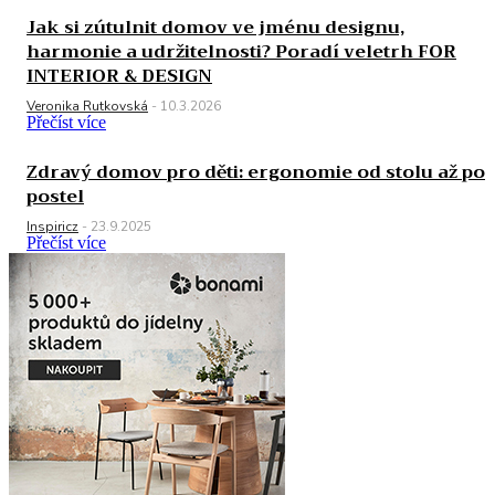
Jak si zútulnit domov ve jménu designu,
harmonie a udržitelnosti? Poradí veletrh FOR
INTERIOR & DESIGN
Veronika Rutkovská
-
10.3.2026
Přečíst více
Zdravý domov pro děti: ergonomie od stolu až po
postel
Inspiricz
-
23.9.2025
Přečíst více