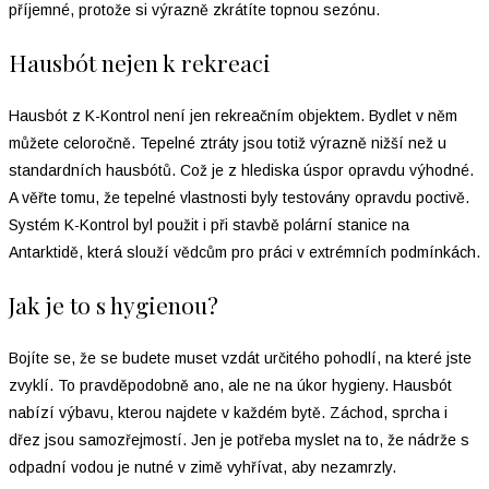
příjemné, protože si výrazně zkrátíte topnou sezónu.
Hausbót nejen k rekreaci
Hausbót z K-Kontrol není jen rekreačním objektem. Bydlet v něm
můžete celoročně. Tepelné ztráty jsou totiž výrazně nižší než u
standardních hausbótů. Což je z hlediska úspor opravdu výhodné.
A věřte tomu, že tepelné vlastnosti byly testovány opravdu poctivě.
Systém K-Kontrol byl použit i při stavbě polární stanice na
Antarktidě, která slouží vědcům pro práci v extrémních podmínkách.
Jak je to s hygienou?
Bojíte se, že se budete muset vzdát určitého pohodlí, na které jste
zvyklí. To pravděpodobně ano, ale ne na úkor hygieny. Hausbót
nabízí výbavu, kterou najdete v každém bytě. Záchod, sprcha i
dřez jsou samozřejmostí. Jen je potřeba myslet na to, že nádrže s
odpadní vodou je nutné v zimě vyhřívat, aby nezamrzly.