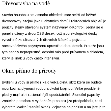
Dřevostavba na vodě
Stavba hausbótu se v mnoha ohledech moc neliší od běžné
dřevostavby. Stejně jako u obytných domů i rekreačních objektů je
použitý stejný stavební systém nazývaný K-Kontrol. Jedná se o
panel složený z dvou OSB desek, což jsou ekologické desky
vytvořené ze slisovaných dřevních štěpků a pojiva, a
samozhášivého polystyrenu uprostřed obou desek. Protože jsou
tyto panely nepropustné, ochrání vás před průvanem a chladem,
který je jinak u vody často intenzivní.
Okno přímo do přírody
Bydlení u vody si přímo říká o velká okna, skrz která se budete
moci kochat plynoucí vodou a okolní krajinou. Velké prosklené
plochy mají ale i racionálnější opodstatnění. Sluneční paprsky
znatelně pomohou s vytápěním prostoru (za předpokladu, že si
vyberete kvalitní těsnící okna). Zejména na podzim a na jaře je to