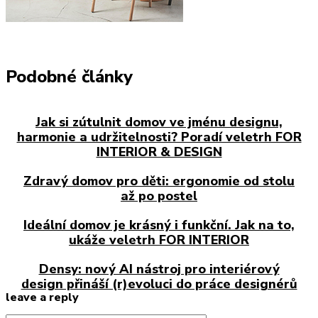
Podobné články
Jak si zútulnit domov ve jménu designu,
harmonie a udržitelnosti? Poradí veletrh FOR
INTERIOR & DESIGN
Zdravý domov pro děti: ergonomie od stolu
až po postel
Ideální domov je krásný i funkční. Jak na to,
ukáže veletrh FOR INTERIOR
Densy: nový AI nástroj pro interiérový
design přináší (r)evoluci do práce designérů
leave a reply