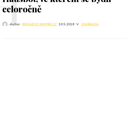
H
celoročně
V
ZAHRADA
Autor
REDAKCE INSPIRI.CZ
10.5.2018