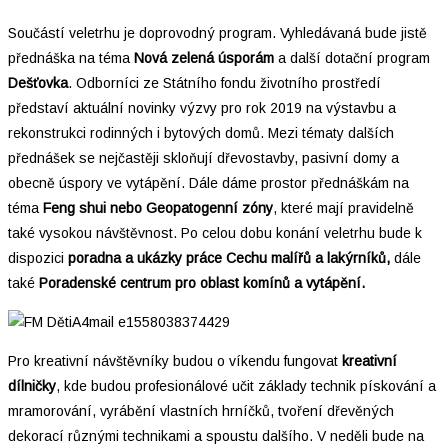
Součástí veletrhu je doprovodný program. Vyhledávaná bude jistě
přednáška na téma
Nová zelená úsporám
a další dotační program
Dešťovka
. Odborníci ze Státního fondu životního prostředí
představí aktuální novinky výzvy pro rok 2019 na výstavbu a
rekonstrukci rodinných i bytových domů. Mezi tématy dalších
přednášek se nejčastěji skloňují dřevostavby, pasivní domy a
obecně úspory ve vytápění. Dále dáme prostor přednáškám na
téma
Feng shui nebo Geopatogenní zóny
, které mají pravidelně
také vysokou návštěvnost. Po celou dobu konání veletrhu bude k
dispozici
poradna a ukázky práce
Cechu malířů a lakýrníků,
dále
také
Poradenské centrum pro oblast komínů a vytápění.
Pro kreativní návštěvníky budou o víkendu fungovat
kreativní
dílničky
, kde budou profesionálové učit základy technik pískování a
mramorování, vyrábění vlastních hrníčků, tvoření dřevěných
dekorací různými technikami a spoustu dalšího. V neděli bude na