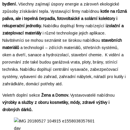
bydlení.
Všechny zajímají úspory energie a zároveň ekologické
způsoby získávání tepla.
Vystavující firmy nabídnou
kotle na různá
paliva, ale i tepelná čerpadla, fotovoltaické a solární kolektory i
rekuperační jednotky.
Nabídku doplňují firmy nabízející
izolační a
zateplovací materiály
i různé technologie jejich aplikace.
Návštěvníci se mohou seznámit se širokou nabídkou
stavebních
materiálů
a technologií – zdících materiálů, střešních systémů,
oken a dveří, sanace a hydroizolací, stavební chemie. K vidění a
porovnání zde také budou garážová vrata, ploty, brány, stínící
technika. Nabídku doplňují centrální vysavače, zabezpečovací
systémy, vybavení do zahrad, zahradní nábytek, nářadí pro kutily i
zahrádkáře, domácí potřeby atd.
Veletrh doplní sekce
Žena a Domov.
Vystavovatelé nabídnou
výrobky a služby z oboru kosmetiky, módy, zdravé výživy i
drobných dárků.
dav