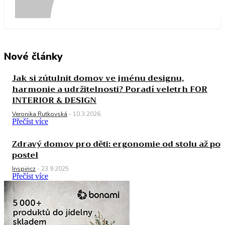
Nové články
Jak si zútulnit domov ve jménu designu,
harmonie a udržitelnosti? Poradí veletrh FOR
INTERIOR & DESIGN
Veronika Rutkovská
-
10.3.2026
Přečíst více
Zdravý domov pro děti: ergonomie od stolu až po
postel
Inspiricz
-
23.9.2025
Přečíst více