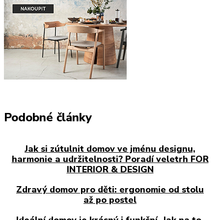
Podobné články
Jak si zútulnit domov ve jménu designu,
harmonie a udržitelnosti? Poradí veletrh FOR
INTERIOR & DESIGN
Zdravý domov pro děti: ergonomie od stolu
až po postel