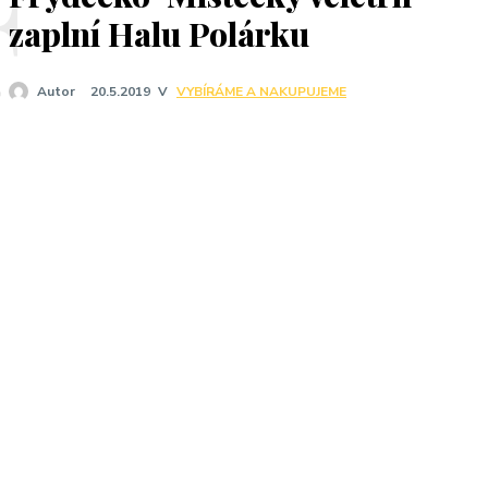
F
zaplní Halu Polárku
V
VYBÍRÁME A NAKUPUJEME
Autor
20.5.2019