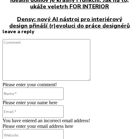
Ideální domov je krásný i funkční. Jak na to,
ukáže veletrh FOR INTERIOR
Densy: nový AI nástroj pro interiérový
design přináší (r)evoluci do práce designérů
leave a reply
Comment:
Please enter your comment!
Name:*
Please enter your name here
Email:*
You have entered an incorrect email address!
Please enter your email address here
Website: