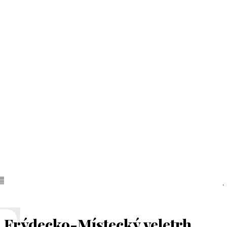
Frýdecko-Místecký veletrh