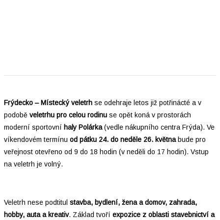
Frýdecko – Místecký veletrh
se odehraje letos již potřinácté a v
podobě
veletrhu pro celou rodinu
se opět koná v prostorách
moderní sportovní
haly Polárka
(vedle nákupního centra Frýda). Ve
víkendovém termínu
od pátku 24. do neděle 26. května
bude pro
veřejnost otevřeno od 9 do 18 hodin (v neděli do 17 hodin). Vstup
na veletrh je volný.
Veletrh nese podtitul
stavba, bydlení, žena a domov, zahrada,
hobby, auta a kreativ
. Základ tvoří
expozice z oblasti stavebnictví a