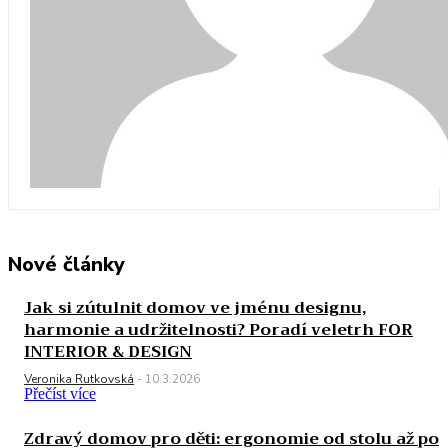
Nové články
Jak si zútulnit domov ve jménu designu,
harmonie a udržitelnosti? Poradí veletrh FOR
INTERIOR & DESIGN
Veronika Rutkovská
-
10.3.2026
Přečíst více
Zdravý domov pro děti: ergonomie od stolu až po