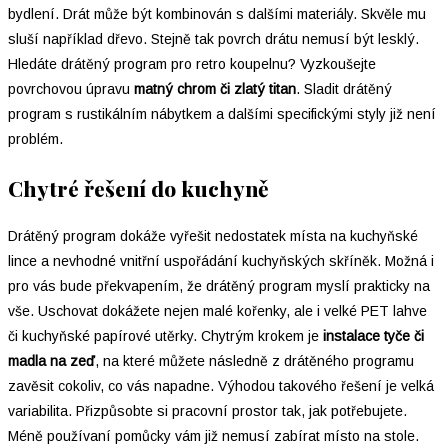
bydlení. Drát může být kombinován s dalšími materiály. Skvěle mu
sluší například dřevo. Stejně tak povrch drátu nemusí být lesklý.
Hledáte drátěný program pro retro koupelnu? Vyzkoušejte
povrchovou úpravu
matný chrom či zlatý titan
. Sladit drátěný
program s rustikálním nábytkem a dalšími specifickými styly již není
problém.
Chytré řešení do kuchyně
Drátěný program dokáže vyřešit nedostatek místa na kuchyňské
lince a nevhodné vnitřní uspořádání kuchyňských skříněk. Možná i
pro vás bude překvapením, že drátěný program myslí prakticky na
vše. Uschovat dokážete nejen malé kořenky, ale i velké PET lahve
či kuchyňské papírové utěrky. Chytrým krokem je
instalace tyče či
madla na zeď
, na které můžete následně z drátěného programu
zavěsit cokoliv, co vás napadne. Výhodou takového řešení je velká
variabilita. Přizpůsobte si pracovní prostor tak, jak potřebujete.
Méně používaní pomůcky vám již nemusí zabírat místo na stole.