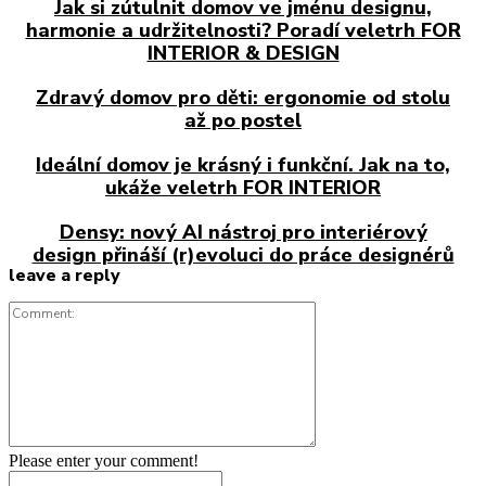
Jak si zútulnit domov ve jménu designu,
harmonie a udržitelnosti? Poradí veletrh FOR
INTERIOR & DESIGN
Zdravý domov pro děti: ergonomie od stolu
až po postel
Ideální domov je krásný i funkční. Jak na to,
ukáže veletrh FOR INTERIOR
Densy: nový AI nástroj pro interiérový
design přináší (r)evoluci do práce designérů
leave a reply
Comment:
Please enter your comment!
Name:*