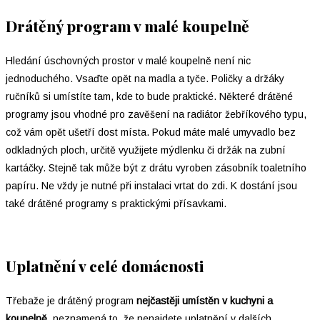
Drátěný program v malé koupelně
Hledání úschovných prostor v malé koupelně není nic
jednoduchého. Vsaďte opět na madla a tyče. Poličky a držáky
ručníků si umístíte tam, kde to bude praktické. Některé drátěné
programy jsou vhodné pro zavěšení na radiátor žebříkového typu,
což vám opět ušetří dost místa. Pokud máte malé umyvadlo bez
odkladných ploch, určitě využijete mýdlenku či držák na zubní
kartáčky. Stejně tak může být z drátu vyroben zásobník toaletního
papíru. Ne vždy je nutné při instalaci vrtat do zdi. K dostání jsou
také drátěné programy s praktickými přísavkami.
Uplatnění v celé domácnosti
Třebaže je drátěný program
nejčastěji umístěn v kuchyni a
koupelně
, neznamená to, že nenajdete uplatnění v dalších