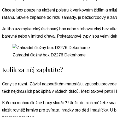
Chcete box pouze na uložení polstru k venkovním židlím a milu
ratanu. Skvělé zapadne do rázu zahrady, je bezúdržbový a zar
Je libo uzamykatelný úschovný box nebo stohovatelný bez víka
barevné nebo v imitaci dřeva. Polyratanové typy jsou velmi dek
Zahradní úložný box D2276 Dekorhome
Kolik za něj zaplatíte?
Ceny se různí. Závisí na použitém materiálu, způsobu proveden
těch nejdražších pak šplhá v řádech tisíců. Mezi takové patří i
K čemu mohou úložné boxy sloužit? Uložit do nich můžete snad 
uložit rovněž krmivo pro zvířata, hračky pro děti i mazlíčky.