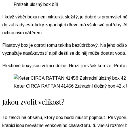
Freizeit úložný box bílí
I když výběr boxu není nikterak složitý, je dobré si promyslet n
do zahrady esteticky zapadající dřevo má však své potřeby. Ab
ochranným nátěrem.
Plastový box je oproti tomu takřka bezúdržbový. Na jeho očiš
vyznačuje nasákavostí a při dešti se do něj může dostat voda. 
Plechové boxy jsou velmi odolné. Hrozí jim však koroze. Proto 
Keter CIRCA RATTAN 41456 Zahradní úložný box 42 x 
Jakou zvolit velikost?
To záleží na obsahu, který box bude muset pojmout. Při výběru
krabici jsou převážně venkovního charakteru, tj. vnější rozměr 