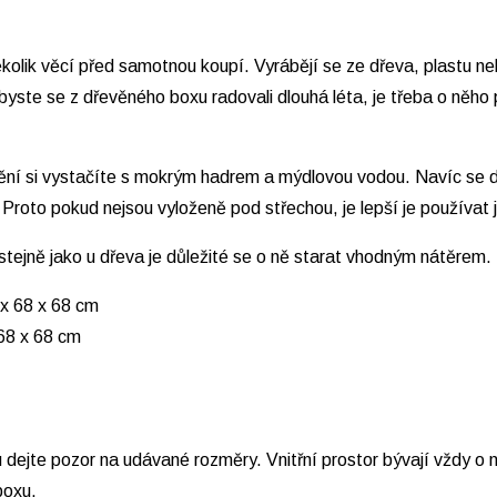
ěkolik věcí před samotnou koupí. Vyrábějí se ze dřeva, plastu neb
yste se z dřevěného boxu radovali dlouhá léta, je třeba o něho 
tění si vystačíte s mokrým hadrem a mýdlovou vodou. Navíc se d
Proto pokud nejsou vyloženě pod střechou, je lepší je používat 
stejně jako u dřeva je důležité se o ně starat vhodným nátěrem.
68 x 68 cm
 dejte pozor na udávané rozměry. Vnitřní prostor bývají vždy o 
boxu.