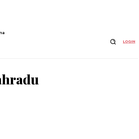
na
LOGIN
zahradu