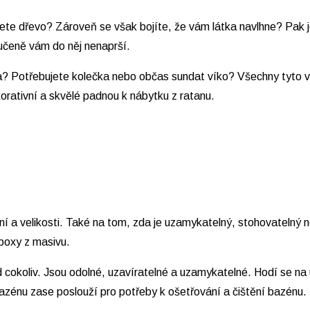
jete dřevo? Zároveň se však bojíte, že vám látka navlhne? Pak 
učeně vám do něj nenaprší.
? Potřebujete kolečka nebo občas sundat víko? Všechny tyto var
orativní a skvělé padnou k nábytku z ratanu.
í a velikosti. Také na tom, zda je uzamykatelný, stohovatelný 
 boxy z masivu.
cokoliv. Jsou odolné, uzavíratelné a uzamykatelné. Hodí se na 
 U bazénu zase poslouží pro potřeby k ošetřování a čištění bazé