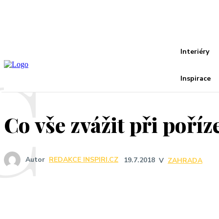
Recover your password
your email
A password will be e-mailed to you.
C
Interiéry
Inspirace
Co vše zvážit při poří
Autor
REDAKCE INSPIRI.CZ
19.7.2018
V
ZAHRADA