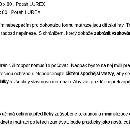
x 80 , Potah LUREX
m nebezpečím pro dokonalou formu matrace jsou dětské hry. Troj
 radosti nepřinese. S chráničem, který dokáže
zabránit vsakován
ránič či topper nemusíte pečovat. Naopak byste na něj měli pra
atečnou ochranou. Nepodceňujte
čištění spodnější vrstvy
, aby se
dulky
a všechny vlastnosti materiálu. Aby vás později nepřekvapil
o účinná
ochrana před fleky
způsobené tekutinou a minimalizace d
hodnete matraci po letech zamávat,
bude prakticky jako nová
, co