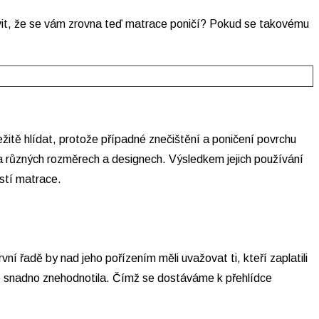
tavit, že se vám zrovna teď matrace poničí? Pokud se takovému
ežitě hlídat, protože případné znečištění a poničení povrchu
a různých rozměrech a designech. Výsledkem jejich používání
stí matrace.
í řadě by nad jeho pořízením měli uvažovat ti, kteří zaplatili
ce snadno znehodnotila. Čímž se dostáváme k přehlídce