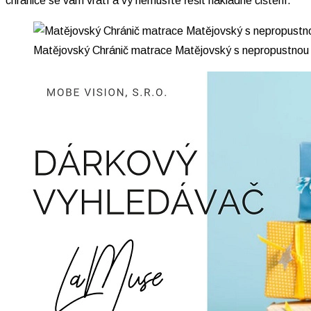
chrániče se vám vrátí a vy nemusíte řešit nákladné čištění.
Matějovský Chránič matrace Matějovský s nepropustno