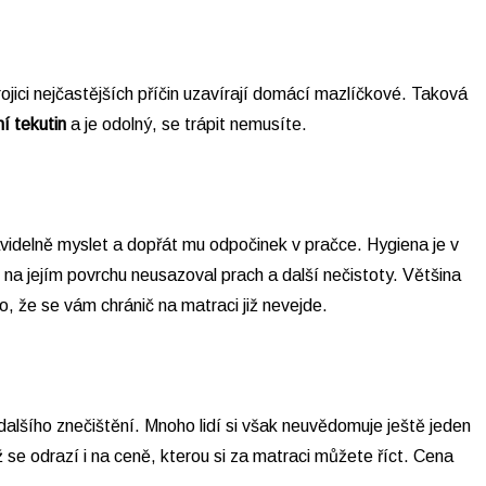
ici nejčastějších příčin uzavírají domácí mazlíčkové. Taková
í tekutin
a je odolný, se trápit nemusíte.
videlně myslet a dopřát mu odpočinek v pračce. Hygiena je v
 na jejím povrchu neusazoval prach a další nečistoty. Většina
o, že se vám chránič na matraci již nevejde.
alšího znečištění. Mnoho lidí si však neuvědomuje ještě jeden
ž se odrazí i na ceně, kterou si za matraci můžete říct. Cena