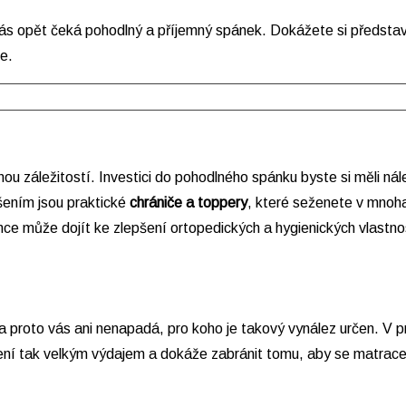
na vás opět čeká pohodlný a příjemný spánek. Dokážete si předs
e.
ou záležitostí. Investici do pohodlného spánku byste si měli nál
šením jsou praktické
chrániče a toppery
, které seženete v mnoh
nce může dojít ke zlepšení ortopedických a hygienických vlastno
proto vás ani nenapadá, pro koho je takový vynález určen. V prvn
už není tak velkým výdajem a dokáže zabránit tomu, aby se matra