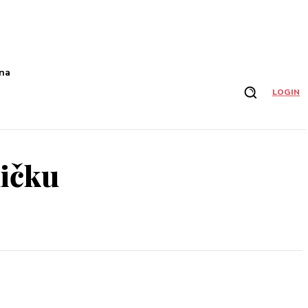
na
LOGIN
ničku