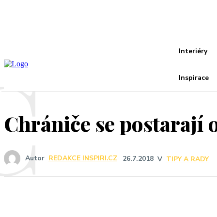
Recover your password
your email
A password will be e-mailed to you.
C
Interiéry
Inspirace
Chrániče se postarají 
Autor
REDAKCE INSPIRI.CZ
26.7.2018
V
TIPY A RADY