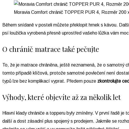
Moravia Comfort chránič TOPPER PUR 4, Rozměr 200 
Během snídaně v posteli můžete překlopit hrnek s kávou. Další
psí loužička vyrobená přesně uprostřed vašeho lůžka vám moc
O chránič matrace také pečujte
To, že je matrace chráněna, ještě neznamená, že o samotný ch
tomto případě klíčová, protože samotné povlečení není dost
typů lze bez komplikací vyprat. Předem pouze
zkontrolujte ce
Výhody, které objevíte až za několik let
Hlavní klady chrániče a topperu byly zmíněny. V první řadě je t
další a dost zásadní plus spojený s prodejem. Jakmile se roz