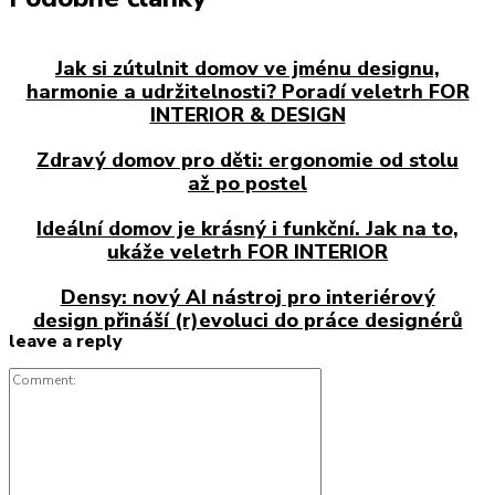
Jak si zútulnit domov ve jménu designu,
harmonie a udržitelnosti? Poradí veletrh FOR
INTERIOR & DESIGN
Zdravý domov pro děti: ergonomie od stolu
až po postel
Ideální domov je krásný i funkční. Jak na to,
ukáže veletrh FOR INTERIOR
Densy: nový AI nástroj pro interiérový
design přináší (r)evoluci do práce designérů
leave a reply
Comment: