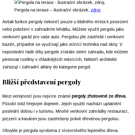
Pergola na terase – ilustrační obrázek,
zdroj
.
Avšak funkce pergoly nekončí pouze u klidného místa k posezení
nebo poležení v zahradním lehátku. Můžete využít pergolu jako
venkovní garáž pro vaše auto. Pergolou jde zastřešit i venkovní
bazén, případně se využívají jako stínící technika nad okny. V
neposlední řadě díky pergole získáte zimní zahradu, kde můžete
pěstovat rostliny v chladnějších měsících. Někteří architekti
zařazují i zahradní altány do kategorie pergol.
Bližší představení pergoly
Mezi veřejností jsou nejvíce známé
pergoly zhotovené ze dřeva
.
Působí totiž hřejivým dojmem. Jejich využití nachází uplatnění
poslední dobou i v turismu. Mnohé venkovní zahrádky restaurací,
pizzerií a kaváren jsou zastřešeny právě dřevěnou pergolou.
Obvykle je pergola vyrobena z vícevrstvého lepeného dřeva.