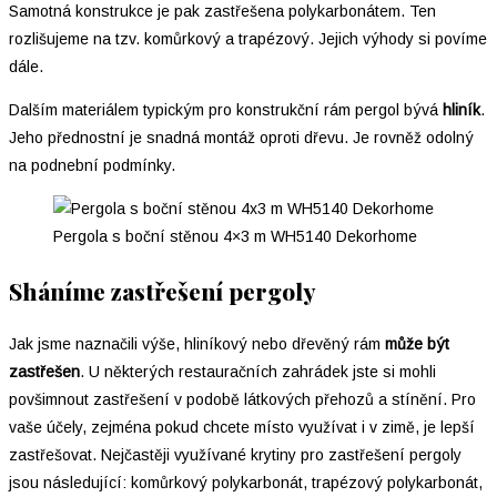
Samotná konstrukce je pak zastřešena polykarbonátem. Ten
rozlišujeme na tzv. komůrkový a trapézový. Jejich výhody si povíme
dále.
Dalším materiálem typickým pro konstrukční rám pergol bývá
hliník
.
Jeho přednostní je snadná montáž oproti dřevu. Je rovněž odolný
na podnební podmínky.
Pergola s boční stěnou 4×3 m WH5140 Dekorhome
Sháníme zastřešení pergoly
Jak jsme naznačili výše, hliníkový nebo dřevěný rám
může být
zastřešen
. U některých restauračních zahrádek jste si mohli
povšimnout zastřešení v podobě látkových přehozů a stínění. Pro
vaše účely, zejména pokud chcete místo využívat i v zimě, je lepší
zastřešovat. Nejčastěji využívané krytiny pro zastřešení pergoly
jsou následující: komůrkový polykarbonát, trapézový polykarbonát,