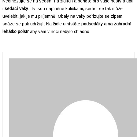
Neomezujte se na sedění na židlích a pořiďte pro vaše hosty a děti
i
sedací vaky
. Ty jsou naplněné kuličkami, sedící se tak může
uvelebit, jak je mu příjemně. Obaly na vaky pořizujte se zipem,
snáze se pak udržují. Na židle umístěte
podsedáky a na zahradní
lehátko polstr
aby vám v noci nebylo chladno.