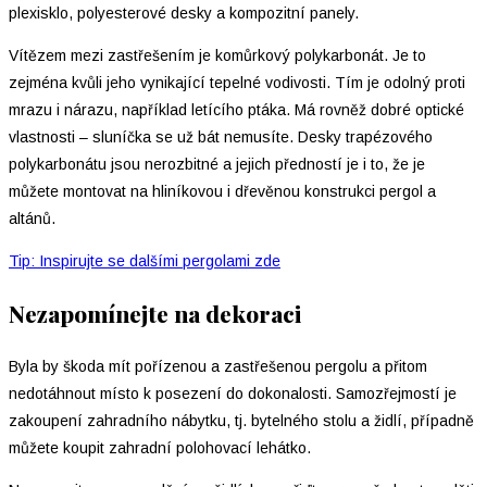
plexisklo, polyesterové desky a kompozitní panely.
Vítězem mezi zastřešením je komůrkový polykarbonát. Je to
zejména kvůli jeho vynikající tepelné vodivosti. Tím je odolný proti
mrazu i nárazu, například letícího ptáka. Má rovněž dobré optické
vlastnosti – sluníčka se už bát nemusíte. Desky trapézového
polykarbonátu jsou nerozbitné a jejich předností je i to, že je
můžete montovat na hliníkovou i dřevěnou konstrukci pergol a
altánů.
Tip: Inspirujte se dalšími pergolami zde
Nezapomínejte na dekoraci
Byla by škoda mít pořízenou a zastřešenou pergolu a přitom
nedotáhnout místo k posezení do dokonalosti. Samozřejmostí je
zakoupení zahradního nábytku, tj. bytelného stolu a židlí, případně
můžete koupit zahradní polohovací lehátko.