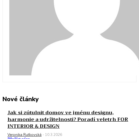
Nové články
Jak si zútulnit domov ve jménu designu,
harmonie a udržitelnosti? Poradí veletrh FOR
INTERIOR & DESIGN
Veronika Rutkovská
-
10.3.2026