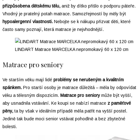
přizpůsobena dětskému tělu,
aniž by dítko přišlo o podporu páteře.
Vhodný je pratelný potah matrace. Samozřejmostí by měly být
hypoalergenní vlastnosti.
Nebojte se k nákupu přizvat děti, které
často samy poznají, která matrace je nejvhodnější.
LINDART Matrace MARCELKA nepromokavý 60 x 120 cm
Matrace pro seniory
Ve starším věku mají lidé
problémy se nerušeným a kvalitním
spánkem.
Pro starší osoby je matrace důležitá – měla by odpovídat
věku a tělesným dispozicím.
Matrace pro seniory
může být vyšší,
aby usnadnila vstávání. Ke koupi se nabízí matrace
z paměťové
pěny,
ta by však v ideálním případě měla patřit na vyšší postel.
Jedině tak bude moci senior vstávat pohodlně a bez zbytečné
bolesti.