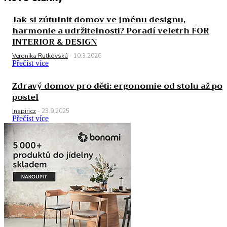
Jak si zútulnit domov ve jménu designu,
harmonie a udržitelnosti? Poradí veletrh FOR
INTERIOR & DESIGN
Veronika Rutkovská
-
10.3.2026
Přečíst více
Zdravý domov pro děti: ergonomie od stolu až po
postel
Inspiricz
-
23.9.2025
Přečíst více