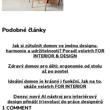
Podobné články
Jak si zútulnit domov ve jménu designu,
harmonie a udržitelnosti? Poradí veletrh FOR
INTERIOR & DESIGN
Zdravý domov pro děti: ergonomie od stolu
až po postel
Ideální domov je krásný i funkční. Jak na to,
ukáže veletrh FOR INTERIOR
Densy: nový AI nástroj pro interiérový
design přináší (r)evoluci do práce designérů
1 COMMENT