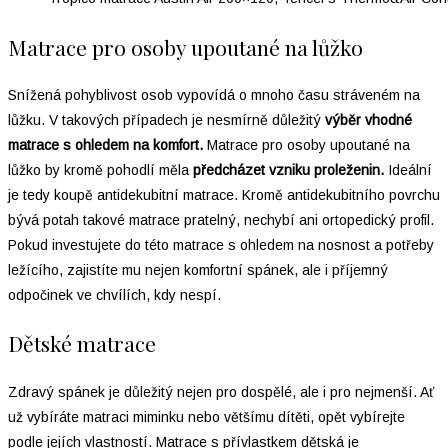
Matrace pro osoby upoutané na lůžko
Snížená pohyblivost osob vypovídá o mnoho času stráveném na
lůžku. V takových případech je nesmírně důležitý
výběr vhodné
matrace s ohledem na komfort.
Matrace pro osoby upoutané na
lůžko by kromě pohodlí měla
předcházet vzniku proleženin.
Ideální
je tedy koupě antidekubitní matrace. Kromě antidekubitního povrchu
bývá potah takové matrace pratelný, nechybí ani ortopedický profil.
Pokud investujete do této matrace s ohledem na nosnost a potřeby
ležícího, zajistíte mu nejen komfortní spánek, ale i příjemný
odpočinek ve chvílích, kdy nespí.
Dětské matrace
Zdravý spánek je důležitý nejen pro dospělé, ale i pro nejmenší. Ať
už vybíráte matraci miminku nebo většímu dítěti, opět vybírejte
podle jejích vlastností. Matrace s přívlastkem dětská je