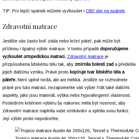
TIP: Pro lepší spánek můžete vyzkoušet i
CBD olej na spánek
.
Zdravotní matrace
Jestliže vás často bolí záda nebo krční páteř, pak může být
příčinou i špatný výběr matrace. V tomto případě
doporučujeme
vyzkoušet ortopedickou matraci.
Zdravotní matrace
je
přizpůsobena lidskému tělu tak, aby
zmírnila bolesti zad
a předešla
jejich dalšímu vzniku. Právě proto
kopíruje tvar lidského těla a
páteře.
Není úplně tvrdá, ale ani měkká. Jestliže se rozhodnete
právě pro tuto matraci, nezapomeňte váš výběr řídit také dalšími
aspekty, jako jsou materiál, výška nebo hypoalergenní vlastnosti.
Posledním kritériem výběru by nakonec měla být nosnost, aby
zdravotní matrace naplnila vaše očekávání a splnila svou funkci.
Její výběr proto nepodceňte.
Tropico matrace Austin Air 200×120, Tencel s Thermo&Air Cont