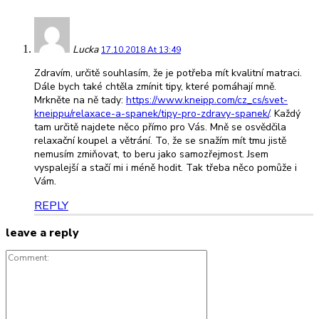
Lucka
17.10.2018 At 13:49
Zdravím, určitě souhlasím, že je potřeba mít kvalitní matraci.
Dále bych také chtěla zmínit tipy, které pomáhají mně.
Mrkněte na ně tady:
https://www.kneipp.com/cz_cs/svet-
kneippu/relaxace-a-spanek/tipy-pro-zdravy-spanek/
. Každý
tam určitě najdete něco přímo pro Vás. Mně se osvědčila
relaxační koupel a větrání. To, že se snažím mít tmu jistě
nemusím zmiňovat, to beru jako samozřejmost. Jsem
vyspalejší a stačí mi i méně hodit. Tak třeba něco pomůže i
Vám.
REPLY
leave a reply
Comment: