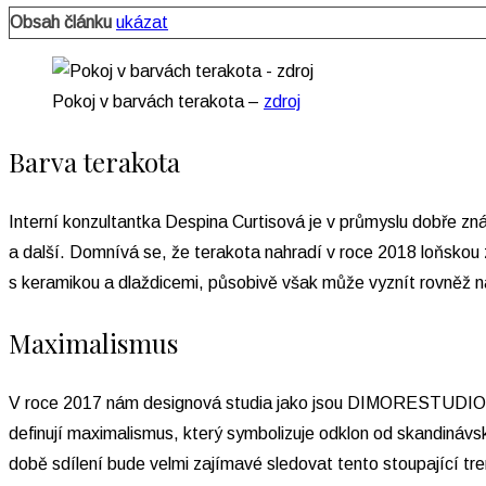
Obsah článku
ukázat
Pokoj v barvách terakota –
zdroj
Barva terakota
Interní konzultantka Despina Curtisová je v průmyslu dobře zn
a další. Domnívá se, že terakota nahradí v roce 2018 loňskou 
s keramikou a dlaždicemi, působivě však může vyznít rovněž na
Maximalismus
V roce 2017 nám designová studia jako jsou DIMORESTUDIO ne
definují maximalismus, který symbolizuje odklon od skandinávs
době sdílení bude velmi zajímavé sledovat tento stoupající tren