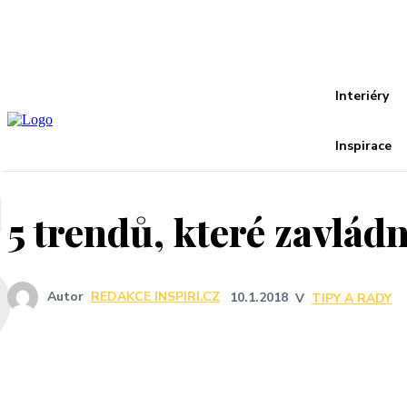
Recover your password
your email
A password will be e-mailed to you.
5
Interiéry
Inspirace
5 trendů, které zavlád
Autor
REDAKCE INSPIRI.CZ
10.1.2018
V
TIPY A RADY