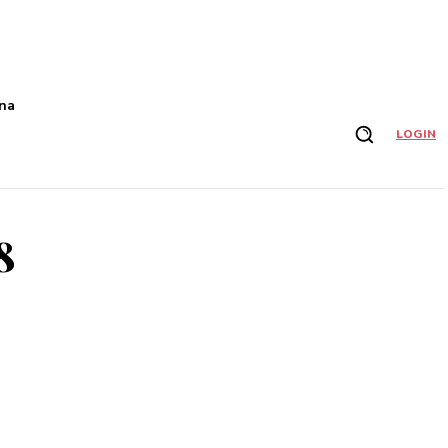
na
LOGIN
8