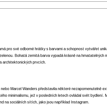
ámá pro své odborné hrátky s barvami a schopnost vytvářet uniká
zelenou. Bohatá zemitá barva vypadá krásně na hmatatelných mat
 architektonických prvcích.
bo Marcel Wanders představila některé nezapomenutelně extrav
kého minimalismu, jež v posledních letech ovládal svět bydlení.
d na sociálních sítích, jako jsou například Instagram.