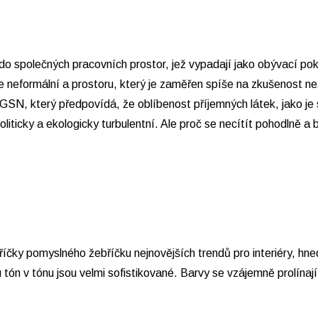
do společných pracovních prostor, jež vypadají jako obývací pok
e neformální a prostoru, který je zaměřen spíše na zkušenost ne
GSN, který předpovídá, že oblíbenost příjemných látek, jako je
liticky a ekologicky turbulentní. Ale proč se necítít pohodlně a
říčky pomyslného žebříčku nejnovějších trendů pro interiéry, hne
 tón v tónu jsou velmi sofistikované. Barvy se vzájemně prolínaj