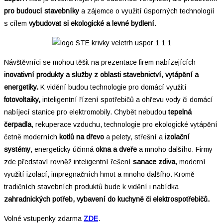
pro budoucí stavebníky
a zájemce o využití úsporných technologií
s cílem
vybudovat si ekologické a levné bydlení
.
Návštěvníci se mohou těšit na prezentace firem nabízejících
inovativní produkty a služby z oblasti stavebnictví, vytápění a
energetiky.
K vidění budou technologie pro domácí využití
fotovoltaiky,
inteligentní řízení spotřebičů a ohřevu vody či
domácí
nabíjecí stanice pro elektromobily.
Chybět nebudou
tepelná
čerpadla
, rekuperace vzduchu, technologie pro ekologické vytápění
četně moderních
kotlů na dřevo
a pelety, střešní a
izolační
systémy
, energeticky účinná
okna a dveře
a mnoho dalšího. Firmy
zde představí rovněž inteligentní řešení
sanace zdiva
, moderní
využití izolací, impregnačních hmot a mnoho dalšího. Kromě
tradičních stavebních produktů bude k vidění i nabídka
zahradnických potřeb, vybavení do kuchyně či elektrospotřebičů.
Volné vstupenky zdarma
ZDE
.