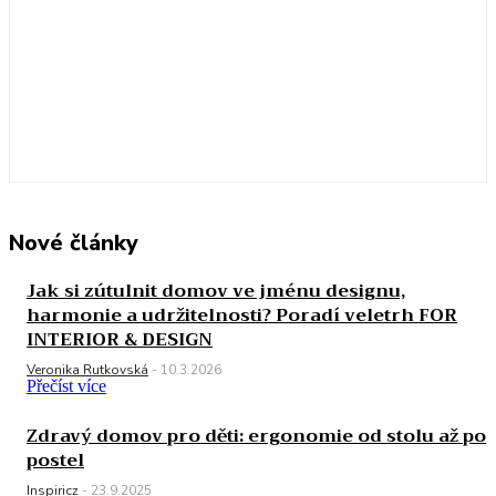
Nové články
Jak si zútulnit domov ve jménu designu,
harmonie a udržitelnosti? Poradí veletrh FOR
INTERIOR & DESIGN
Veronika Rutkovská
-
10.3.2026
Přečíst více
Zdravý domov pro děti: ergonomie od stolu až po
postel
Inspiricz
-
23.9.2025