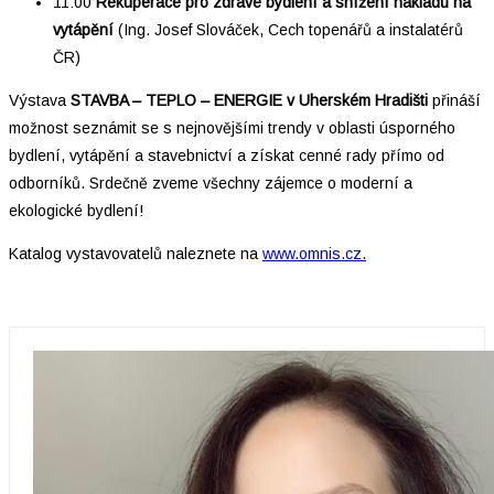
11:00
Rekuperace pro zdravé bydlení a snížení nákladů na
vytápění
(Ing. Josef Slováček, Cech topenářů a instalatérů
ČR)
Výstava
STAVBA – TEPLO – ENERGIE v Uherském Hradišti
přináší
možnost seznámit se s nejnovějšími trendy v oblasti úsporného
bydlení, vytápění a stavebnictví a získat cenné rady přímo od
odborníků. Srdečně zveme všechny zájemce o moderní a
ekologické bydlení!
Katalog vystavovatelů naleznete na
www.omnis.cz.