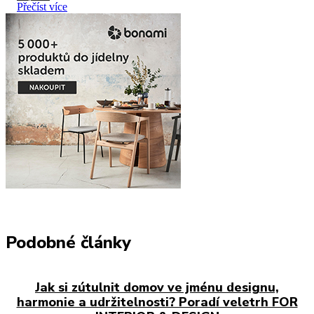
Přečíst více
Podobné články
Jak si zútulnit domov ve jménu designu,
harmonie a udržitelnosti? Poradí veletrh FOR