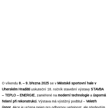
O víkendu
8. – 9. března 2025
se v
Městské sportovní hale v
Uherském Hradišti
uskuteční 18. ročník stavební výstavy
STAVBA
– TEPLO – ENERGIE
, zaměřené na
moderní technologie
a
úsporná
řešení při rekonstrukci
. Výstava má výstižný podtitul –
Veletrh
úspor
. Akce je určena nejen pro odbornou veřejnost, ale především