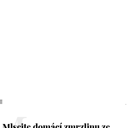
Mlsejte domácí zmrzlinu ze