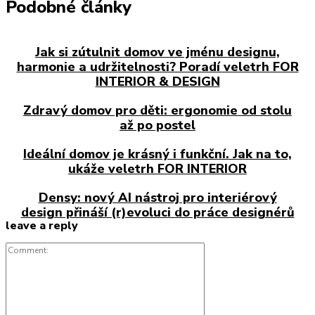
Podobné články
Jak si zútulnit domov ve jménu designu,
harmonie a udržitelnosti? Poradí veletrh FOR
INTERIOR & DESIGN
Zdravý domov pro děti: ergonomie od stolu
až po postel
Ideální domov je krásný i funkční. Jak na to,
ukáže veletrh FOR INTERIOR
Densy: nový AI nástroj pro interiérový
design přináší (r)evoluci do práce designérů
leave a reply
Comment: