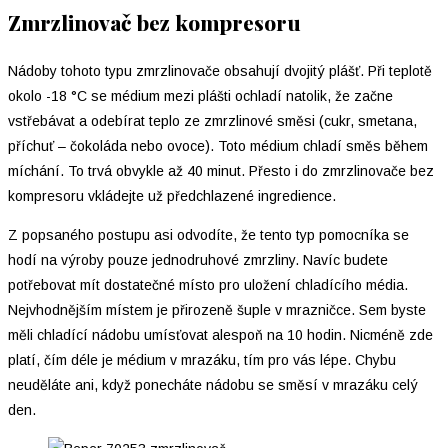
Zmrzlinovač bez kompresoru
Nádoby tohoto typu zmrzlinovače obsahují dvojitý plášť. Při teplotě
okolo -18 °C se médium mezi plášti ochladí natolik, že začne
vstřebávat a odebírat teplo ze zmrzlinové směsi (cukr, smetana,
příchuť – čokoláda nebo ovoce). Toto médium chladí směs během
míchání. To trvá obvykle až 40 minut. Přesto i do zmrzlinovače bez
kompresoru vkládejte už předchlazené ingredience.
Z popsaného postupu asi odvodíte, že tento typ pomocníka se
hodí na výroby pouze jednodruhové zmrzliny. Navíc budete
potřebovat mít dostatečné místo pro uložení chladícího média.
Nejvhodnějším místem je přirozeně šuple v mrazničce. Sem byste
měli chladící nádobu umísťovat alespoň na 10 hodin. Nicméně zde
platí, čím déle je médium v mrazáku, tím pro vás lépe. Chybu
neuděláte ani, když ponecháte nádobu se směsí v mrazáku celý
den.