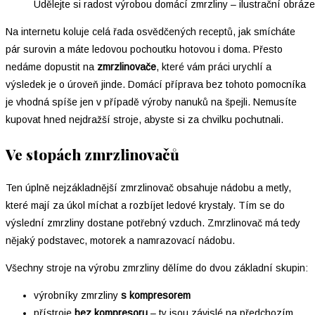
Udělejte si radost výrobou domácí zmrzliny – ilustrační obráz
Na internetu koluje celá řada osvědčených receptů, jak smícháte
pár surovin a máte ledovou pochoutku hotovou i doma. Přesto
nedáme dopustit na
zmrzlinovače
, které vám práci urychlí a
výsledek je o úroveň jinde. Domácí příprava bez tohoto pomocníka
je vhodná spíše jen v případě výroby nanuků na špejli. Nemusíte
kupovat hned nejdražší stroje, abyste si za chvilku pochutnali.
Ve stopách zmrzlinovačů
Ten úplně nejzákladnější zmrzlinovač obsahuje nádobu a metly,
které mají za úkol míchat a rozbíjet ledové krystaly. Tím se do
výslední zmrzliny dostane potřebný vzduch. Zmrzlinovač má tedy
nějaký podstavec, motorek a namrazovací nádobu.
Všechny stroje na výrobu zmrzliny dělíme do dvou základní skupin:
výrobníky zmrzliny
s kompresorem
přístroje
bez kompresoru
– ty jsou závislé na předchozím