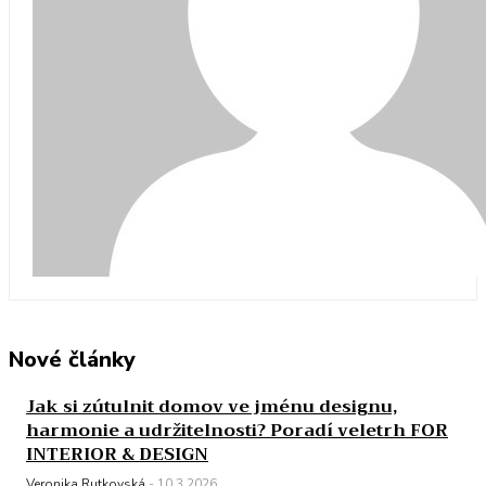
Nové články
Jak si zútulnit domov ve jménu designu,
harmonie a udržitelnosti? Poradí veletrh FOR
INTERIOR & DESIGN
Veronika Rutkovská
-
10.3.2026