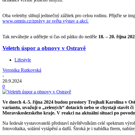
Oba veletrhy slibují jedinečný zážitek pro celou rodinu. Přijďte se ins
www.omnis.cz/zprávy ze světa výstav a akcí.
Tak neváhejte a udělejte si čas od pátku do neděle
18. – 20. října 20
Veletrh úspor a obnovy v Ostravě
Lifestyle
Veronika Rutkovská
-
20.9.2024
0
Ve dnech 4.-5. října 2024 budou prostory Trojhalí Karolina v Os
variantu, uvažují o „zelených“ dotacích nebo se chystají st
Moravskoslezského kraje. V reakci na aktuální situaci po povo
Na šedesát vystavovatelů představí návštěvníkům celé spektrum výrob
fotovoltaika, solární vytápění a další. Široká je i nabídka firem, nabíze