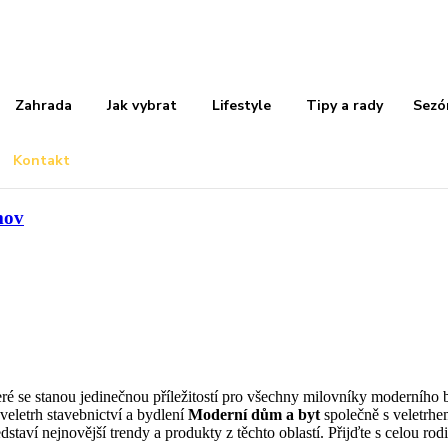
Zahrada
Jak vybrat
Lifestyle
Tipy a rady
Sezó
Kontakt
mov
teré se stanou jedinečnou příležitostí pro všechny milovníky moderního 
veletrh stavebnictví a bydlení
Moderní dům
a byt
společně s veletrhe
staví nejnovější trendy a produkty z těchto oblastí. Přijďte s celou rodi