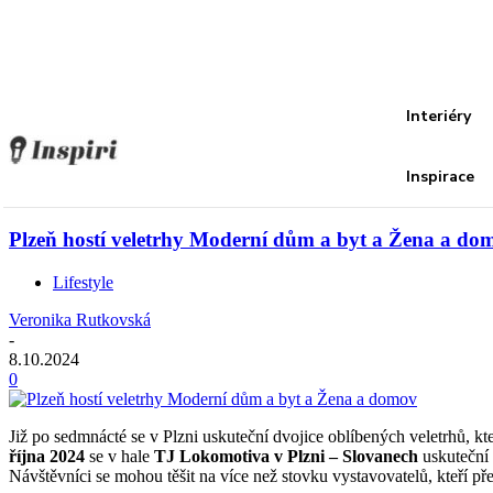
Recover your password
your email
A password will be e-mailed to you.
Interiéry
Inspirace
Plzeň hostí veletrhy Moderní dům a byt a Žena a do
Lifestyle
Veronika Rutkovská
-
8.10.2024
0
Již po sedmnácté se v Plzni uskuteční dvojice oblíbených veletrhů, k
října 2024
se v hale
TJ Lokomotiva v Plzni
– Slovanech
uskuteční 
Návštěvníci se mohou těšit na více než stovku vystavovatelů, kteří před