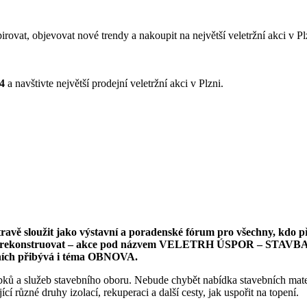
pirovat, objevovat nové trendy a nakoupit na největší veletržní akci v P
24
a navštivte největší prodejní veletržní akci v Plzni.
travě sloužit jako výstavní a poradenské fórum pro všechny, kdo 
avět či rekonstruovat – akce pod názvem VELETRH ÚSPOR – STAV
dních přibývá i téma OBNOVA.
ků a služeb stavebního oboru. Nebude chybět nabídka stavebních materi
jící různé druhy izolací, rekuperaci a další cesty, jak uspořit na topení.