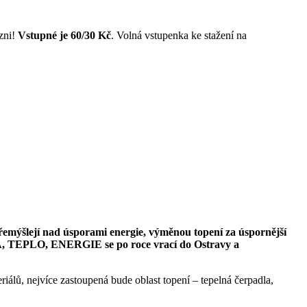
lzni!
Vstupné je 60/30 Kč
. Volná vstupenka ke stažení na
přemýšlejí nad úsporami energie, výměnou topení za úspornější
BA, TEPLO, ENERGIE se po roce vrací do Ostravy a
álů, nejvíce zastoupená bude oblast topení – tepelná čerpadla,