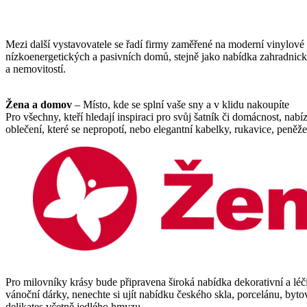
Mezi další vystavovatele se řadí firmy zaměřené na moderní vinylové po
nízkoenergetických a pasivních domů, stejně jako nabídka zahradnické
a nemovitostí.
Žena a domov
– Místo, kde se splní vaše sny a v klidu nakoupíte
Pro všechny, kteří hledají inspiraci pro svůj šatník či domácnost, n
oblečení, které se nepropotí, nebo elegantní kabelky, rukavice, peněže
Pro milovníky krásy bude připravena široká nabídka dekorativní a léč
vánoční dárky, nenechte si ujít nabídku českého skla, porcelánu, byt
delikates včetně jedlého hmyzu.