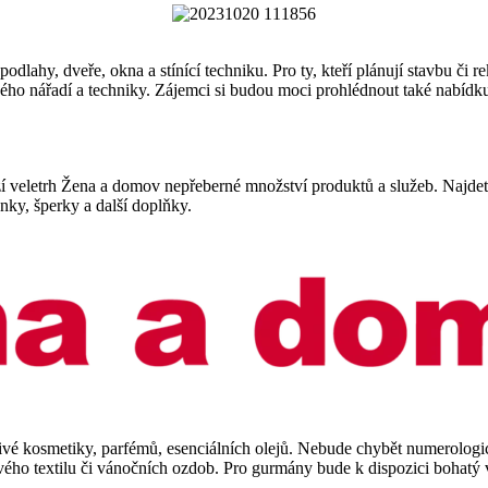
dlahy, dveře, okna a stínící techniku. Pro ty, kteří plánují stavbu či 
ho nářadí a techniky. Zájemci si budou moci prohlédnout také nabídku 
abízí veletrh Žena a domov nepřeberné množství produktů a služeb. Najde
nky, šperky a další doplňky.
ivé kosmetiky, parfémů, esenciálních olejů. Nebude chybět numerologic
ového textilu či vánočních ozdob. Pro gurmány bude k dispozici bohatý