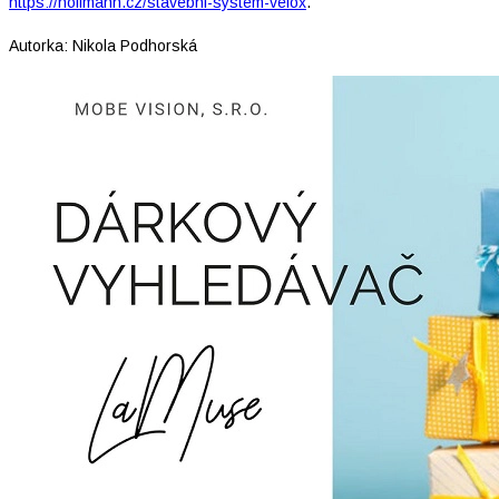
https://hoffmann.cz/stavebni-system-velox
.
Autorka: Nikola Podhorská