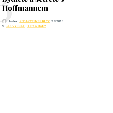
B
Hoffmannem
Autor
REDAKCE INSPIRI.CZ
9.8.2018
V
JAK VYBRAT
TIPY A RADY