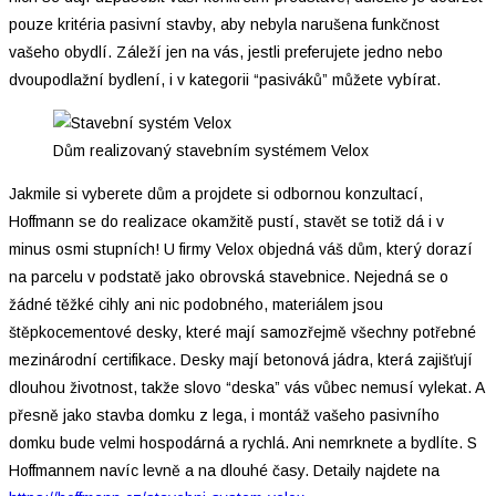
pouze kritéria pasivní stavby, aby nebyla narušena funkčnost
vašeho obydlí. Záleží jen na vás, jestli preferujete jedno nebo
dvoupodlažní bydlení, i v kategorii “pasiváků” můžete vybírat.
Dům realizovaný stavebním systémem Velox
Jakmile si vyberete dům a projdete si odbornou konzultací,
Hoffmann se do realizace okamžitě pustí, stavět se totiž dá i v
minus osmi stupních! U firmy Velox objedná váš dům, který dorazí
na parcelu v podstatě jako obrovská stavebnice. Nejedná se o
žádné těžké cihly ani nic podobného, materiálem jsou
štěpkocementové desky, které mají samozřejmě všechny potřebné
mezinárodní certifikace. Desky mají betonová jádra, která zajišťují
dlouhou životnost, takže slovo “deska” vás vůbec nemusí vylekat. A
přesně jako stavba domku z lega, i montáž vašeho pasivního
domku bude velmi hospodárná a rychlá. Ani nemrknete a bydlíte. S
Hoffmannem navíc levně a na dlouhé časy. Detaily najdete na