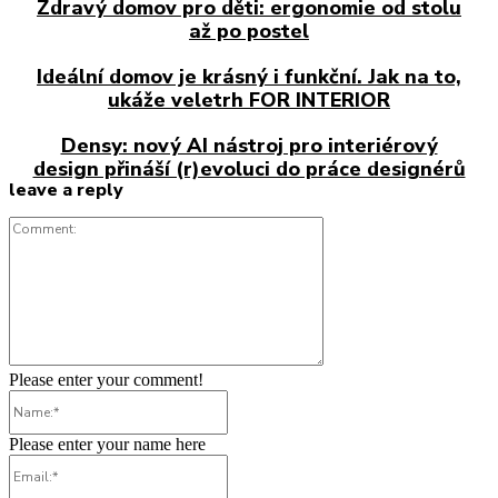
Zdravý domov pro děti: ergonomie od stolu
až po postel
Ideální domov je krásný i funkční. Jak na to,
ukáže veletrh FOR INTERIOR
Densy: nový AI nástroj pro interiérový
design přináší (r)evoluci do práce designérů
leave a reply
Comment:
Please enter your comment!
Name:*
Please enter your name here
Email:*