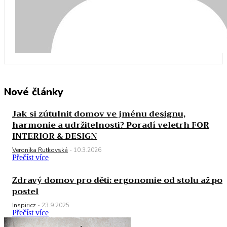
Nové články
Jak si zútulnit domov ve jménu designu,
harmonie a udržitelnosti? Poradí veletrh FOR
INTERIOR & DESIGN
Veronika Rutkovská
-
10.3.2026
Přečíst více
Zdravý domov pro děti: ergonomie od stolu až po
postel
Inspiricz
-
23.9.2025
Přečíst více