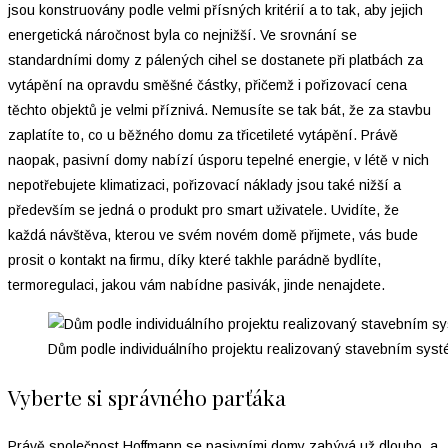
jsou konstruovány podle velmi přísných kritérií a to tak, aby jejich
energetická náročnost byla co nejnižší. Ve srovnání se
standardními domy z pálených cihel se dostanete při platbách za
vytápění na opravdu směšné částky, přičemž i pořizovací cena
těchto objektů je velmi příznivá. Nemusíte se tak bát, že za stavbu
zaplatíte to, co u běžného domu za třicetileté vytápění. Právě
naopak, pasivní domy nabízí úsporu tepelné energie, v létě v nich
nepotřebujete klimatizaci, pořizovací náklady jsou také nižší a
především se jedná o produkt pro smart uživatele. Uvidíte, že
každá návštěva, kterou ve svém novém domě přijmete, vás bude
prosit o kontakt na firmu, díky které takhle parádně bydlíte,
termoregulaci, jakou vám nabídne pasivák, jinde nenajdete.
Dům podle individuálního projektu realizovaný stavebním sys
Vyberte si správného parťáka
Právě společnost Hoffmann se pasivními domy zabývá už dlouho, a