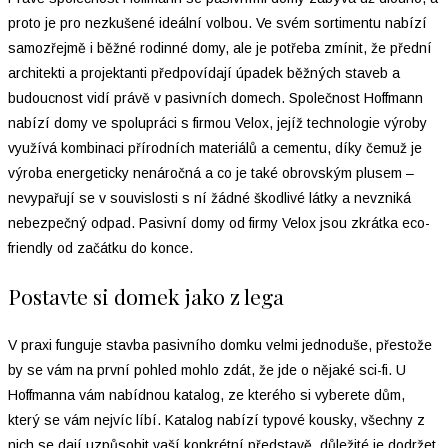
proto je pro nezkušené ideální volbou. Ve svém sortimentu nabízí
samozřejmě i běžné rodinné domy, ale je potřeba zmínit, že přední
architekti a projektanti předpovídají úpadek běžných staveb a
budoucnost vidí právě v pasivních domech. Společnost Hoffmann
nabízí domy ve spolupráci s firmou Velox, jejíž technologie výroby
využívá kombinaci přírodních materiálů a cementu, díky čemuž je
výroba energeticky nenáročná a co je také obrovským plusem –
nevypařují se v souvislosti s ní žádné škodlivé látky a nevzniká
nebezpečný odpad. Pasivní domy od firmy Velox jsou zkrátka eco-
friendly od začátku do konce.
Postavte si domek jako z lega
V praxi funguje stavba pasivního domku velmi jednoduše, přestože
by se vám na první pohled mohlo zdát, že jde o nějaké sci-fi. U
Hoffmanna vám nabídnou katalog, ze kterého si vyberete dům,
který se vám nejvíc líbí. Katalog nabízí typové kousky, všechny z
nich se dají uzpůsobit vaší konkrétní představě, důležité je dodržet