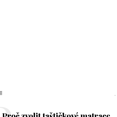
Proč zvolit taštičkové matrace