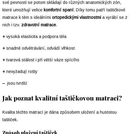
své pevnosti se potom skládají do různých anatomických zón,
které umožňují velice
komfortní spaní
. Díky tomu patří taštičkové
matrace k těm s ideálními
ortopedickými vlastnostmi
a vyrábí se z
nich i tzv.
zdravotní matrace
.
+
vysoká elasticita a podpora těla
+
snadné odvětrávání, odvádí vlhkost
+
tvarová stálost i při větší váze spícího
+
nevyžadují rošty
–
jsou tvrdší
Jak poznat kvalitní taštičkovou matraci?
Kvalita těchto matrací je dána způsobem uložení a hustotou
taštiček.
Způsob uložení taštiček