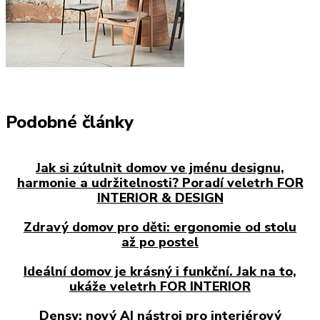
Podobné články
Jak si zútulnit domov ve jménu designu,
harmonie a udržitelnosti? Poradí veletrh FOR
INTERIOR & DESIGN
Zdravý domov pro děti: ergonomie od stolu
až po postel
Ideální domov je krásný i funkční. Jak na to,
ukáže veletrh FOR INTERIOR
Densy: nový AI nástroj pro interiérový