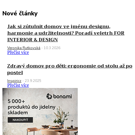
Nové články
Jak si zútulnit domov ve jménu designu,
harmonie a udržitelnosti? Poradí veletrh FOR
INTERIOR & DESIGN
Veronika Rutkovská
-
10.3.2026
Přečíst více
Zdravý domov pro děti: ergonomie od stolu až po
postel
Inspiricz
-
23.9.2025
Přečíst více