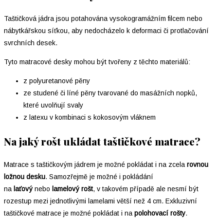
Taštičková jádra jsou potahována vysokogramážním filcem nebo
nábytkářskou síťkou, aby nedocházelo k deformaci či protlačování
svrchních desek.
Tyto matracové desky mohou být tvořeny z těchto materiálů:
z polyuretanové pěny
ze studené či líné pěny tvarované do masážních nopků,
které uvolňují svaly
z latexu v kombinaci s kokosovým vláknem
Na jaký rošt ukládat taštičkové matrace?
Matrace s taštičkovým jádrem je možné pokládat i na zcela
rovnou
ložnou desku
. Samozřejmě je možné i pokládání
na
laťový
nebo
lamelový
rošt
, v takovém případě ale nesmí být
rozestup mezi jednotlivými lamelami větší než 4 cm. Exkluzivní
taštičkové matrace je možné pokládat i na
polohovací rošty
.