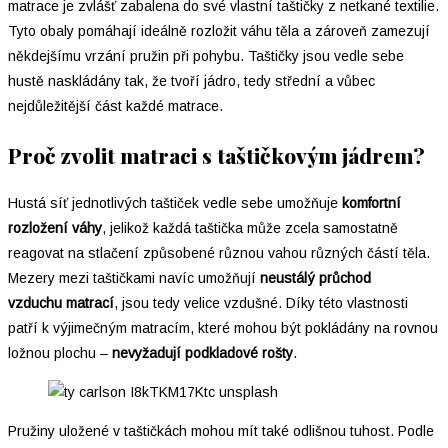
matrace je zvlášť zabalena do své vlastní taštičky z netkané textilie.
Tyto obaly pomáhají ideálně rozložit váhu těla a zároveň zamezují
někdejšímu vrzání pružin při pohybu. Taštičky jsou vedle sebe
hustě naskládány tak, že tvoří jádro, tedy střední a vůbec
nejdůležitější část každé matrace.
Proč zvolit matraci s taštičkovým jádrem?
Hustá síť jednotlivých taštiček vedle sebe umožňuje
komfortní
rozložení váhy
, jelikož každá taštička může zcela samostatně
reagovat na stlačení způsobené různou vahou různých částí těla.
Mezery mezi taštičkami navíc umožňují
neustálý průchod
vzduchu
matrací
, jsou tedy velice vzdušné. Díky této vlastnosti
patří k výjimečným matracím, které mohou být pokládány na rovnou
ložnou plochu –
nevyžadují podkladové rošty
.
Pružiny uložené v taštičkách mohou mít také odlišnou tuhost. Podle