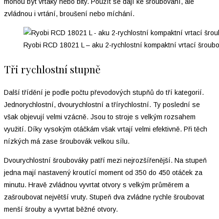
mohou být vrtáky nebo bity. Použít se dají ke šroubování, ale
zvládnou i vrtání, broušení nebo míchání.
Ryobi RCD 18021 L – aku 2-rychlostní kompaktní vrtací šroub
Tři rychlostní stupně
Další třídění je podle počtu převodových stupňů do tří kategorií.
Jednorychlostní, dvourychlostní a třírychlostní. Ty poslední se
však objevují velmi vzácně. Jsou to stroje s velkým rozsahem
využití. Díky vysokým otáčkám však vrtají velmi efektivně. Při těch
nízkých má zase šroubovák velkou sílu.
Dvourychlostní šroubováky patří mezi nejrozšířenější. Na stupeň
jedna mají nastavený kroutící moment od 350 do 450 otáček za
minutu. Hravě zvládnou vyvrtat otvory s velkým průměrem a
zašroubovat největší vruty. Stupeň dva zvládne rychle šroubovat
menší šrouby a vyvrtat běžné otvory.