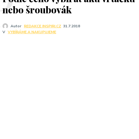
P
nebo šroubovák
Autor
REDAKCE INSPIRI.CZ
31.7.2018
V
VYBÍRÁME A NAKUPUJEME