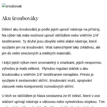
Aku šroubováky
Dělení aku šroubováků je podle jejich upnutí nástroje na přístroj.
Na výběr tak máte možnost upnutí sklíčidlem nebo vnitřním 1/4“
šestihranem. Ty druhé jsou obvykle velmi slabé nástroje, které
využijete jen na šroubování. Vrtat samozřejmě taky zvládnou, ale
jen do velmi omezených a měkkých materiálů.
I když jejich výkon není srovnatelný s vrtačkami, jejich nespornou
výhodou je malá velikost. Plynulou regulaci otáček u aku
šroubováku s vnitřním 1/4“ šestihranem nenajdete. Přesto je
využijete k sestavování skříní, šroubování vrutů, spojování
zásuvek nebo komponentů rozvodových skříní.
U těch se sklíčidlem je hlava sestavena ze tří čelistí, které v ose
otáčení upínají nástroje s válcovou nebo symetrickou stopkou. Tím