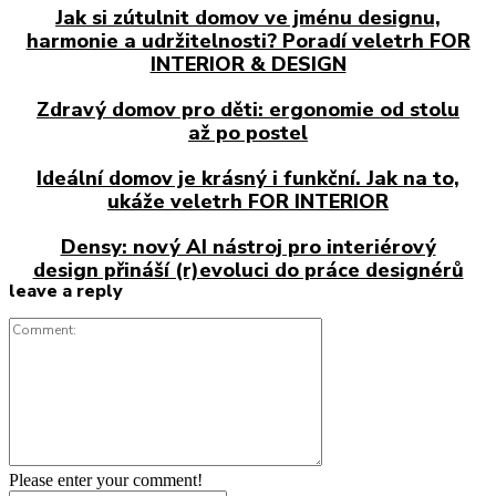
Jak si zútulnit domov ve jménu designu,
harmonie a udržitelnosti? Poradí veletrh FOR
INTERIOR & DESIGN
Zdravý domov pro děti: ergonomie od stolu
až po postel
Ideální domov je krásný i funkční. Jak na to,
ukáže veletrh FOR INTERIOR
Densy: nový AI nástroj pro interiérový
design přináší (r)evoluci do práce designérů
leave a reply
Comment:
Please enter your comment!