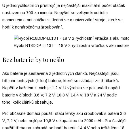
U jednorychlostních přístrojů je nejčastější maximální počet otáček
nastaven na 700 za minutu. Nepyšní se velkým kroutícím
momentem a ani otáčkami. Jedná se o univerzální stroje, které se
hodí k nenáročnému šroubování.
Ryobi R18DDP-LL13T – 18 V 2-rychlostní vrtačka s aku motor
Bez baterie by to nešlo
Aku baterie je sestavena z jednotlivých článků. Nejčastější jsou
Lithium-Iontových (li-Ion) baterie, které se skládají ze tří článků.
Napětí v každém z nich je 1,2 V. U výrobku se pak uvádí napětí
baterie v číslech 3,6 V; 7,2 V; 10,8 V; 14,4 V; 18 V a 24 V podle
toho, kolik článků obsahuje.
Pro občasné domácí použití stačí lehký aku šroubovák s baterii 3,6
V; 7,2 V; nebo nejlépe 10,8 V s kapacitou do 2000 mAh. Pro častější
použití třeba na zahradě se hodí baterie 14,4 V nebo ještě lépe 18