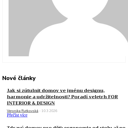
Nové články
Jak si zútulnit domov ve jménu designu,
harmonie a udržitelnosti? Poradí veletrh FOR
INTERIOR & DESIGN
Veronika Rutkovská
-
10.3.2026
Přečíst více
Zdravý domov pro děti: ergonomie od stolu až po