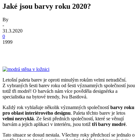
Jaké jsou barvy roku 2020?
By
-
31.3.2020
0
1999
Letošní paleta barev je oproti minulým rokům velmi netradiční.
Z vybraných šesti barev roku od šesti významných společností jsou
totiž tři modré! O barvách nám více pověděla designérka a
specialistka na bytové trendy, Iva Bastlová.
Každý rok vyhlašuje několik významných společností
barvy roku
pro oblast interiérového designu
. Paleta těchto barev je letos
velmi nezvyklá
. Ze šesti předních společností, které se věnují
barvám a jejich aplikaci v interiéru, jsou totiž
tři barvy modré
.
Tato situace se dosud nestala. Všechny roky předchozí se jednalo o