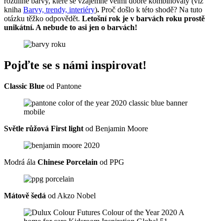
rozdílné barvy, které se vzájemně velmi dobře kombinovaly (viz
kniha
Barvy, trendy, interiéry
)
.
Proč došlo k této shodě? Na tuto
otázku těžko odpovědět.
Letošní rok je v barvách roku prostě
unikátní. A nebude to asi jen o barvách!
Pojďte se s námi inspirovat!
Classic Blue
od Pantone
Světle růžová First light
od Benjamin Moore
Modrá ála
Chinese Porcelain
od PPG
Mátově šedá
od Akzo Nobel