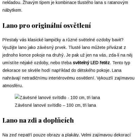
nekladou. Žhavým tipem je kombinace tlustého lana s ratanovým
nábytkem.
Lano pro originální osvětlení
Přestaly vás klasické lampičky a různé světelné ozdoby bavit?
Využijte lano jako závěsný prvek. Tlusté lano můžete přivázat z
jednoho konce pokoje na druhý. Je pak už jen na vás, zda-li na něj
umístíte nějaké ozdoby, nebo třeba
světelný LED řetěz
. Tento typ
dekorace se skvěle hodí například do dětského pokoje. Lana
nahrávají netradičnímu interiérovému osvětlení. Vykouzlí zajímavou
atmosféru.
Závěsné lanové svítidlo – 100 cm, tři lana
Lano na zdi a doplňcích
Na zeď nepatří pouze obrazy a plakáty. Velmi zajímavou dekorací