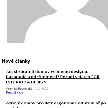
Nové články
Jak si zútulnit domov ve jménu designu,
harmonie a udržitelnosti? Poradí veletrh FOR
INTERIOR & DESIGN
Veronika Rutkovská
-
10.3.2026
Přečíst více
Zdravý domov pro děti: ergonomie od stolu až po