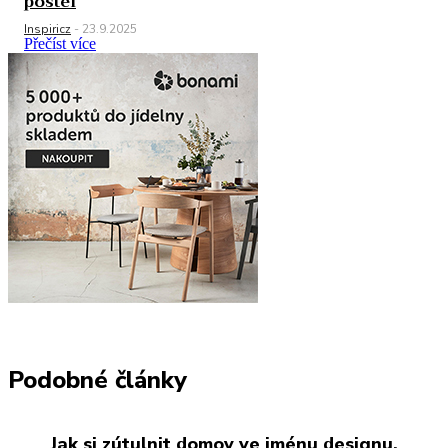
postel
Inspiricz
-
23.9.2025
Přečíst více
Podobné články
Jak si zútulnit domov ve jménu designu,