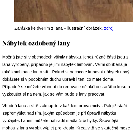
Zařážka ke dvěřím z lana – ilustrační obrázek,
zdroj
.
Nábytek ozdobený lany
Možná jste si v obchodech všimly nábytku, jehož různé části jsou z
lana vyrobeny, případně je jimi nábytek lemován. Velmi oblíbená je
také kombinace lan a sítí. Pokud si nechcete kupovat nábytek nový,
dokážete si v podobném duchu upravit i ten, co máte doma.
Případně se můžete vrhnout do renovace nějakého staršího kusu a
vyzkoušet si na něm, jak se vám bude s lany pracovat.
Vhodná lana a sítě zakoupíte v každém provaznictví. Pak již stačí
zapřemýšlet nad tím, jakým způsobem je při
úpravě nábytku
využijete. Lanem můžete nahradit madla či úchytky. Šikovnější
mohou z lana vyrobit výplet pro křeslo. Kreativitě se skutečně meze