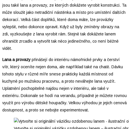
jsou také lana a provazy, ze kterých dokážete vyrobit konstrukci. Ta
může sloužit jako netradiční nástěnka a místo pro umístění dalších
dekorací. Velká část doplňků, které doma máte, lze provázky
vylepšit, nebo dokonce opravit. Když už byly zmíněny obrazy na
zdi, vyzkoušejte z lana vyrobit rám. Stejně tak dokážete lanem
ohraničit zrcadlo a vytvořit tak něco jedinečného, co není běžně
vidět.
Lana a provazy
přinášejí do interiéru námořnické prvky a čerství
vítr, který oceníte nejen doma, ale například také na chatě. Dávku
tohoto stylu v různé míře snese prakticky každá místnost od
kuchyně po mužskou pracovnu, a proto neváhejte lana využít.
Uplatnění pochopitelně najdou nejen v interiéru, ale také v
exteriéru. Dokonale se hodí na verandu, případně je můžete rovnou
využít pro výrobu dětské houpačky. Velkou výhodou je jejich cenová
dostupnost, a proto se nebojte experimentovat.
Vytvořte si originální vázičku ozdobenou lanem – ilustrační ob