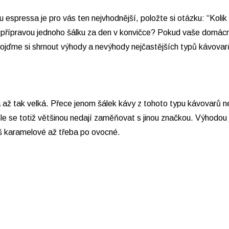
espressa je pro vás ten nejvhodnější, položte si otázku: “Koli
ní přípravou jednoho šálku za den v konvičce? Pokud vaše domác
 Pojďme si shrnout výhody a nevýhody nejčastějších typů kávovar
až tak velká. Přece jenom šálek kávy z tohoto typu kávovarů ne
 se totiž většinou nedají zaměňovat s jinou značkou. Výhodou je
š karamelové až třeba po ovocné.