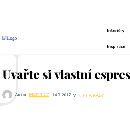
Recover your password
your email
A password will be e-mailed to you.
U
Interiéry
Inspirace
Uvařte si vlastní espre
Autor
INSPIRICZ
14.7.2017
V
TIPY A RADY