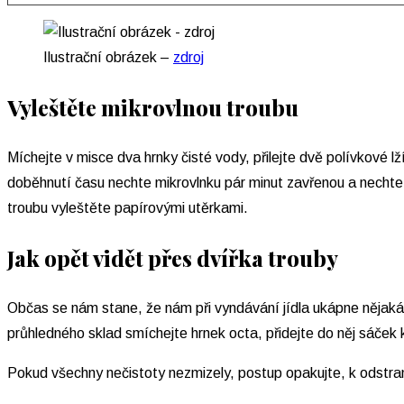
Ilustrační obrázek –
zdroj
Vyleštěte mikrovlnou troubu
Míchejte v misce dva hrnky čisté vody, přilejte dvě polívkové l
doběhnutí času nechte mikrovlnku pár minut zavřenou a nechte 
troubu vyleštěte papírovými utěrkami.
Jak opět vidět přes dvířka trouby
Občas se nám stane, že nám při vyndávání jídla ukápne nějaká
průhledného sklad smíchejte hrnek octa, přidejte do něj sáček 
Pokud všechny nečistoty nezmizely, postup opakujte, k odstran