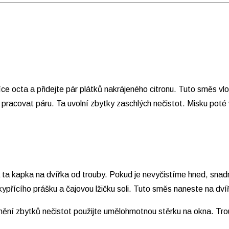
žíce octa a přidejte pár plátků nakrájeného citronu. Tuto směs v
pracovat páru. Ta uvolní zbytky zaschlých nečistot. Misku poté
 ta kapka na dvířka od trouby. Pokud je nevyčistíme hned, sna
kypřícího prášku a čajovou lžičku soli. Tuto směs naneste na dví
ění zbytků nečistot použijte umělohmotnou stěrku na okna. Trou