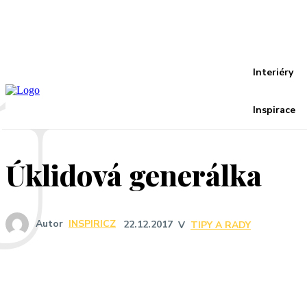
Recover your password
your email
A password will be e-mailed to you.
Ú
Interiéry
Inspirace
Úklidová generálka
Autor
INSPIRICZ
22.12.2017
V
TIPY A RADY