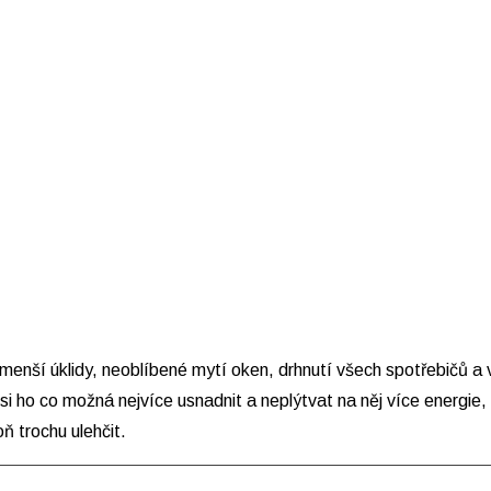
menší úklidy, neoblíbené mytí oken, drhnutí všech spotřebičů a v
eba si ho co možná nejvíce usnadnit a neplýtvat na něj více energ
ň trochu ulehčit.