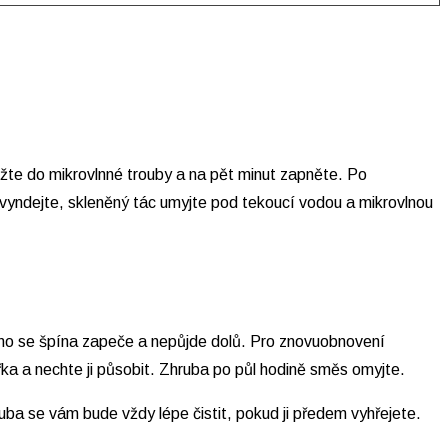
ložte do mikrovlnné trouby a na pět minut zapněte. Po
 vyndejte, skleněný tác umyjte pod tekoucí vodou a mikrovlnou
dno se špína zapeče a nepůjde dolů. Pro znovuobnovení
řka a nechte ji působit. Zhruba po půl hodině směs omyjte.
ba se vám bude vždy lépe čistit, pokud ji předem vyhřejete.