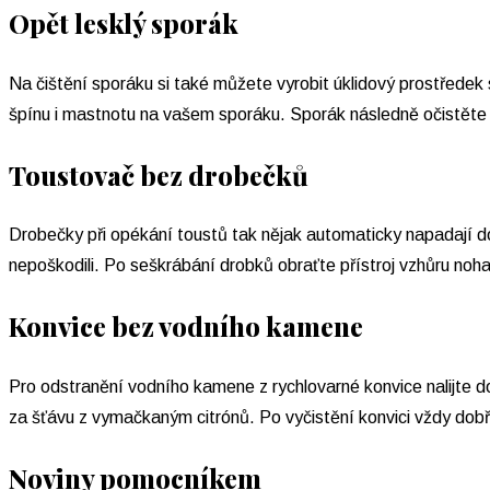
Opět lesklý sporák
Na čištění sporáku si také můžete vyrobit úklidový prostředek
špínu i mastnotu na vašem sporáku. Sporák následně očistěte 
Toustovač bez drobečků
Drobečky při opékání toustů tak nějak automaticky napadají d
nepoškodili. Po seškrábání drobků obraťte přístroj vzhůru noh
Konvice bez vodního kamene
Pro odstranění vodního kamene z rychlovarné konvice nalijte 
za šťávu z vymačkaným citrónů. Po vyčistění konvici vždy dob
Noviny pomocníkem