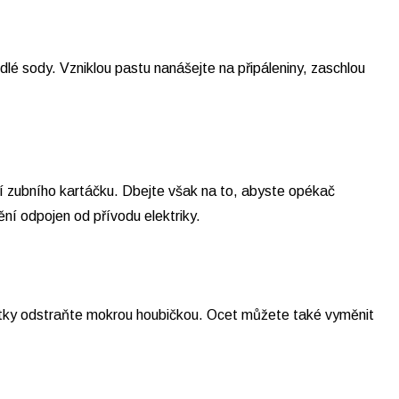
lé sody. Vzniklou pastu nanášejte na připáleniny, zaschlou
í zubního kartáčku. Dbejte však na to, abyste opékač
ní odpojen od přívodu elektriky.
bytky odstraňte mokrou houbičkou. Ocet můžete také vyměnit