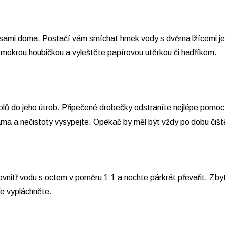
 sami doma. Postačí vám smíchat hrnek vody s dvěma lžícemi jed
mokrou houbičkou a vyleštěte papírovou utěrkou či hadříkem.
olů do jeho útrob. Připečené drobečky odstraníte nejlépe pomoc
ama a nečistoty vysypejte. Opékač by měl být vždy po dobu čiště
dovnitř vodu s octem v poměru 1:1 a nechte párkrát převařit. Z
ře vypláchněte.