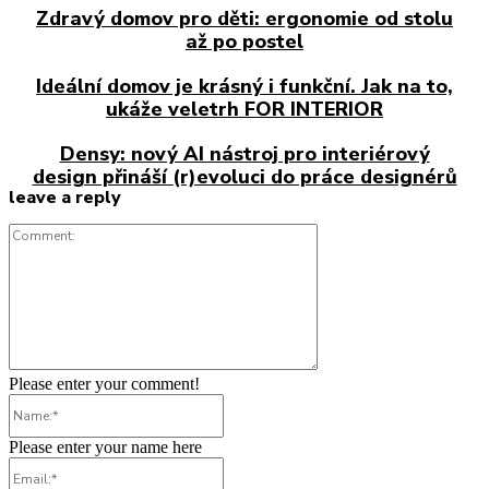
Zdravý domov pro děti: ergonomie od stolu
až po postel
Ideální domov je krásný i funkční. Jak na to,
ukáže veletrh FOR INTERIOR
Densy: nový AI nástroj pro interiérový
design přináší (r)evoluci do práce designérů
leave a reply
Comment:
Please enter your comment!
Name:*
Please enter your name here
Email:*