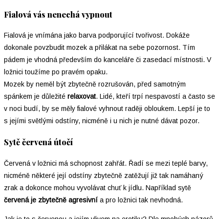
Fialová vás nenechá vypnout
Fialová je vnímána jako barva podporující tvořivost. Dokáže
dokonale povzbudit mozek a přilákat na sebe pozornost. Tím
pádem je vhodná především do kanceláře či zasedací místnosti. V
ložnici toužíme po pravém opaku.
Mozek by neměl být zbytečně rozrušován, před samotným
spánkem je důležité
relaxovat
. Lidé, kteří trpí nespavostí a často se
v noci budí, by se měly fialové vyhnout raději obloukem. Lepší je to
s jejími světlými odstíny, nicméně i u nich je nutné dávat pozor.
Sytě červená útočí
Červená v ložnici má schopnost zahřát. Řadí se mezi teplé barvy,
nicméně některé její odstíny zbytečně zatěžují již tak namáhaný
zrak a dokonce mohou vyvolávat chuť k jídlu. Například sytě
červená je zbytečně agresivní
a pro ložnici tak nevhodná.
Jak je to s červenou a jejím vlivem na erotiku? Dle mnohých názorů