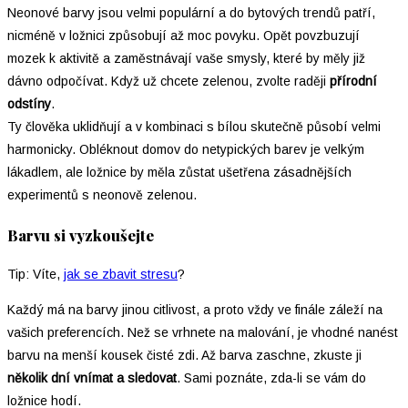
Neonové barvy jsou velmi populární a do bytových trendů patří,
nicméně v ložnici způsobují až moc povyku. Opět povzbuzují
mozek k aktivitě a zaměstnávají vaše smysly, které by měly již
dávno odpočívat. Když už chcete zelenou, zvolte raději
přírodní
odstíny
.
Ty člověka uklidňují a v kombinaci s bílou skutečně působí velmi
harmonicky. Obléknout domov do netypických barev je velkým
lákadlem, ale ložnice by měla zůstat ušetřena zásadnějších
experimentů s neonově zelenou.
Barvu si vyzkoušejte
Tip: Víte,
jak se zbavit stresu
?
Každý má na barvy jinou citlivost, a proto vždy ve finále záleží na
vašich preferencích. Než se vrhnete na malování, je vhodné nanést
barvu na menší kousek čisté zdi. Až barva zaschne, zkuste ji
několik dní vnímat a sledovat
. Sami poznáte, zda-li se vám do
ložnice hodí.