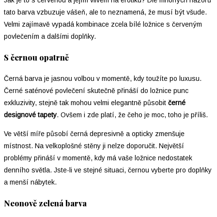
tato barva vzbuzuje vášeň, ale to neznamená, že musí být všude.
Velmi zajímavě vypadá kombinace zcela bílé ložnice s červeným
povlečením a dalšími doplňky.
S černou opatrně
Černá barva je jasnou volbou v momentě, kdy toužíte po luxusu.
Černé saténové povlečení skutečně přináší do ložnice punc
exkluzivity, stejně tak mohou velmi elegantně působit
černé
designové tapety
. Ovšem i zde platí, že čeho je moc, toho je příliš.
Ve větší míře působí černá depresivně a opticky zmenšuje
místnost. Na velkoplošné stěny ji nelze doporučit. Největší
problémy přináší v momentě, kdy má vaše ložnice nedostatek
denního světla. Jste-li ve stejné situaci, černou vyberte pro doplňky
a menší nábytek.
Neonově zelená barva