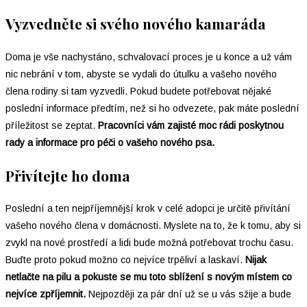
Vyzvedněte si svého nového kamaráda
Doma je vše nachystáno, schvalovací proces je u konce a už vám
nic nebrání v tom, abyste se vydali do útulku a vašeho nového
člena rodiny si tam vyzvedli. Pokud budete potřebovat nějaké
poslední informace předtím, než si ho odvezete, pak máte poslední
příležitost se zeptat.
Pracovníci vám zajisté moc rádi poskytnou
rady a informace pro péči o vašeho nového psa.
Přivítejte ho doma
Poslední a ten nejpříjemnější krok v celé adopci je určitě přivítání
vašeho nového člena v domácnosti. Myslete na to, že k tomu, aby si
zvykl na nové prostředí a lidi bude možná potřebovat trochu času.
Buďte proto pokud možno co nejvíce trpěliví a laskaví.
Nijak
netlačte na pilu a pokuste se mu toto sblížení s novým místem co
nejvíce zpříjemnit.
Nejpozději za pár dní už se u vás sžije a bude