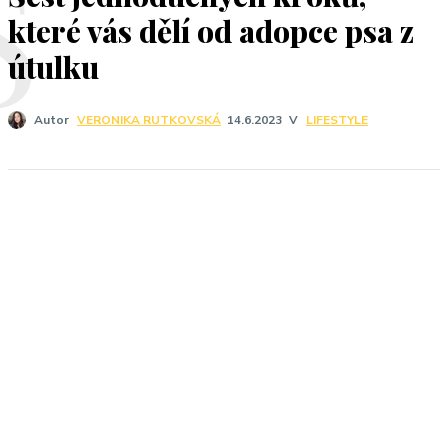
Š
které vás dělí od adopce psa z
útulku
V
LIFESTYLE
Autor
VERONIKA RUTKOVSKÁ
14.6.2023