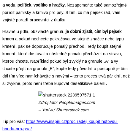
a vodu, pelíšek, vodítko a hračky.
Nezapomeňte také samozřejmě
pořídit pamlsky a krmivo pro psy. S tím, co má pejsek rád, vám
zajisté poradí pracovníci z útulku.
Hlavně u jídla, obzvláště granulí,
je dobré zjistit, čím byl pejsek
krmen
a pokud nechcete pokračovat ve stejné značce nebo typu
krmení, pak se doporučuje pomalý přechod. Tedy koupit stejné
krmení, které dostával a následně pomalu přecházet na stravu,
kterou chcete. Například pokud byl zvyklý na granule „A“ a vy
chcete přejít na granule „B“, kupte tedy původní a postupně je čím
dál tím více namíchávejte s novými – tento proces trvá pár dní, než
si zvykne, proto není třeba kupovat desetikilové balení.
Zdroj foto: PeopleImages.com
– Yuri A / Shutterstock.com
Tip pro vás:
https://www.inspiri.cz/proc-radeji-koupit-hotovou-
boudu-pro-psa/