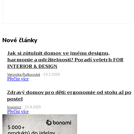
Nové články
Jak si zútulnit domov ve jménu designu,
harmonie a udržitelnosti? Poradí veletrh FOR
INTERIOR & DESIGN
Veronika Rutkovská
-
10.3.2026
Přečíst více
Zdravý domov pro děti: ergonomie od stolu až po
postel
Inspiricz
-
23.9.2025
Přečíst více