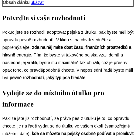
Obsah článku
ukázat
Potvrďte si vaše rozhodnutí
Pokud jste se rozhodli adoptovat pejska z útulku, pak byste měli být
opravdu pevně rozhodnutí. V klidu si na chvíli sedněte a
popřemýšlejte,
zda na něj máte dost času, finančních prostředků a
hlavně energie.
Tím, že byste si takového pejska vzali domů a
následně jej vrátili, byste mu maximálně tak ublížili, což je přesný
opak toho, co pravděpodobně chcete. V neposlední řadě byste měli
být
pevně rozhodnutí,
jaký typ psa hledáte
.
Vydejte se do místního útulku pro
in
formace
Pakliže jste již rozhodnutí, že právě pes z útulku je to, co opravdu
chcete, je na řadě vydat se do útulku ve vašem okolí (samozřejmě
můžete i dále),
kde se můžete na pejsky osobně podívat a promluvit