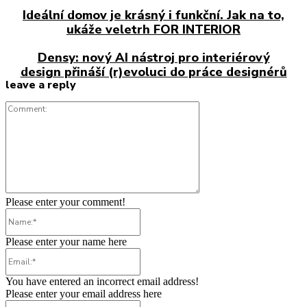
Ideální domov je krásný i funkční. Jak na to,
ukáže veletrh FOR INTERIOR
Densy: nový AI nástroj pro interiérový
design přináší (r)evoluci do práce designérů
leave a reply
Comment:
Please enter your comment!
Name:*
Please enter your name here
Email:*
You have entered an incorrect email address!
Please enter your email address here
Website: