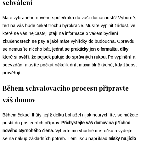
schválení
Máte vybraného nového společníka do vaší domácnosti? Výborně,
teď na vás bude čekat trochu byrokracie. Musíte vyplnit žádost, ve
které se vás nejčastěji ptají na informace o vašem bydlení,
zkušenostech se psy a jaké máte vyhlídky do budoucna. Opravdu
se nemusíte ničeho bát,
jedná se prakticky jen o formalitu, díky
které si ověří, že pejsek putuje do správných rukou.
Po vyplnění a
odevzdání musíte počkat několik dní, maximálně týdnů, kdy žádost
prověřují.
Během schvalovacího procesu připravte
váš domov
Během čekací lhůty, jejíž délku bohužel nijak neurychlíte, se můžete
pustit do posledních příprav.
Přichystejte váš domov na příchod
nového čtyřnohého člena.
Vyberte mu vhodné místečko a vydejte
se na nákup základních potřeb. Těmi jsou například
misky na jídlo