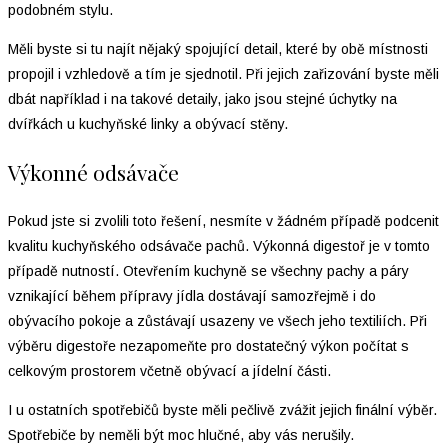
podobném stylu.
Měli byste si tu najít nějaký spojující detail, které by obě místnosti
propojil i vzhledově a tím je sjednotil. Při jejich zařizování byste měli
dbát například i na takové detaily, jako jsou stejné úchytky na
dvířkách u kuchyňské linky a obývací stěny.
Výkonné odsávače
Pokud jste si zvolili toto řešení, nesmíte v žádném případě podcenit
kvalitu kuchyňského odsávače pachů. Výkonná digestoř je v tomto
případě nutností. Otevřením kuchyně se všechny pachy a páry
vznikající během přípravy jídla dostávají samozřejmě i do
obývacího pokoje a zůstávají usazeny ve všech jeho textiliích. Při
výběru digestoře nezapomeňte pro dostatečný výkon počítat s
celkovým prostorem včetně obývací a jídelní části.
I u ostatních spotřebičů byste měli pečlivě zvážit jejich finální výběr.
Spotřebiče by neměli být moc hlučné, aby vás nerušily.