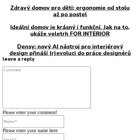
Zdravý domov pro děti: ergonomie od stolu
až po postel
Ideální domov je krásný i funkční. Jak na to,
ukáže veletrh FOR INTERIOR
Densy: nový AI nástroj pro interiérový
design přináší (r)evoluci do práce designérů
leave a reply
Comment:
Please enter your comment!
Name:*
Please enter your name here
Email:*