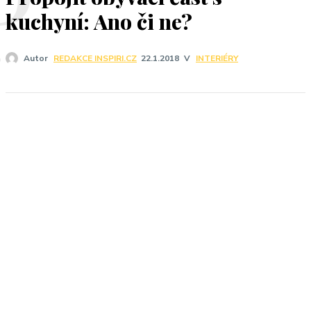
P
kuchyní: Ano či ne?
V
INTERIÉRY
Autor
REDAKCE INSPIRI.CZ
22.1.2018