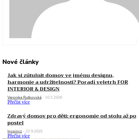
Nové články
Jak si zútulnit domov ve jménu designu,
harmonie a udržitelnosti? Poradí veletrh FOR
INTERIOR & DESIGN
Veronika Rutkovská
-
10.3.2026
Přečíst více
Zdravý domov pro děti: ergonomie od stolu až po
postel
Inspiricz
-
23.9.2025
Přečíst více