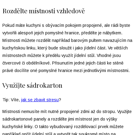
Rozdělte místnosti vzhledově
Pokud máte kuchyni s obývacím pokojem propojené, ale rádi byste
vytvořili alespoň jejich pomyslné hranice, předělte je nábytkem.
Místnosti můžete rozdělit například barovým pultem navazujícím na
kuchyňskou linku, který bude sloužit i jako jídelní část. Ve větších
místnostech můžete k předělu využít jídelní stůl. Vhodné jsou
čtvercové či obdélníkové. Přisunutím jedné jejich části ke stěně
právě docílíte oné pomyslné hranice mezi jednotlivými místnostmi.
Využijte sádrokarton
Tip: Víte,
jak se zbavit stresu
?
Místnosti nemusíte mít nutně propojené zdmi až do stropu. Využijte
sádrokartonové panely a rozdělte jimi místnost jen do výšky
kuchyňské linky. O takto vybudovaný rozdělovací prvek můžete
například opřít jídelní stůl a vytvořit tak soukromé místo na