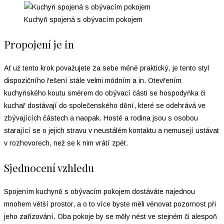
Kuchyň spojená s obývacím pokojem
Propojení je in
Ať už tento krok považujete za sebe méně praktický, je tento styl
dispozičního řešení stále velmi módním a in. Otevřením
kuchyňského koutu směrem do obývací části se hospodyňka či
kuchař dostávají do společenského dění, které se odehrává ve
zbývajících částech a naopak. Hosté a rodina jsou s osobou
starající se o jejich stravu v neustálém kontaktu a nemusejí ustávat
v rozhovorech, než se k nim vrátí zpět.
Sjednocení vzhledu
Spojením kuchyně s obývacím pokojem dostáváte najednou
mnohem větší prostor, a o to více byste měli věnovat pozornost při
jeho zařizování. Oba pokoje by se měly nést ve stejném či alespoň