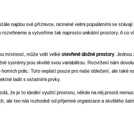
stále najdou své příznivce, nicméně velmi populárními se stávaj
ly rozvrhneme a vytvoříme tak naprosto unikátní prostory. A co v
u místnost, může volit velké
otevřené úložné prostory
. Jednou 
né systémy jsou skvělé svou variabilitou. Rozvržení nám dovoluj
orních polic. Toto neplatí pouze pro naše oblečení, ale také na
ektně ladit s ostatními prvky.
á, že je to ideální využití prostoru, někde na něj prostě nemus
rach, ale ten nás rozhodně od příjemné organizace a skvělého ša