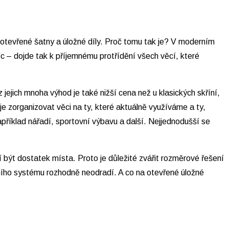
í otevřené šatny a úložné díly. Proč tomu tak je? V moderním
íc – dojde tak k příjemnému protřídění všech věcí, které
z jejich mnoha výhod je také nižší cena než u klasických skříní,
e zorganizovat věci na ty, které aktuálně využíváme a ty,
příklad nářadí, sportovní výbavu a další. Nejjednodušší se
í být dostatek místa. Proto je důležité zvářit rozměrové řešení
tního systému rozhodně neodradí. A co na otevřené úložné