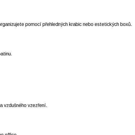
organizujete pomocí přehledných krabic nebo estetických boxů.
atinu.
 a vzdušného vzezření.
e office.