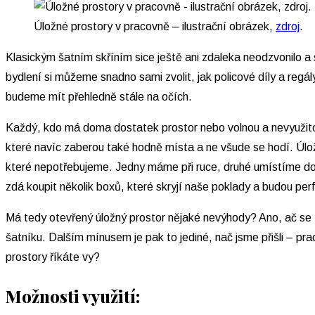
Úložné prostory v pracovně – ilustrační obrázek,
zdroj
.
Klasickým šatním skříním sice ještě ani zdaleka neodzvonilo a 
bydlení si můžeme snadno sami zvolit, jak policové díly a regá
budeme mít přehledně stále na očích.
Každý, kdo má doma dostatek prostor nebo volnou a nevyužito
které navíc zaberou také hodně místa a ne všude se hodí. Úlož
které nepotřebujeme. Jedny máme při ruce, druhé umístíme do h
zdá koupit několik boxů, které skryjí naše poklady a budou perf
Má tedy otevřený úložný prostor nějaké nevýhody? Ano, ač se zd
šatníku. Dalším mínusem je pak to jediné, nač jsme přišli – p
prostory říkáte vy?
Možnosti využití: