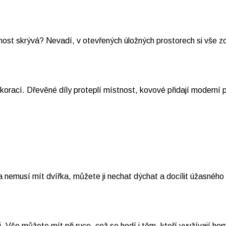
nost skrývá? Nevadí, v otevřených úložných prostorech si vše z
orací. Dřevěné díly proteplí místnost, kovové přidají moderní p
 nemusí mít dvířka, můžete ji nechat dýchat a docílit úžasného
. Vše můžete mít při ruce, což se hodí i těm, kteří využívají hom