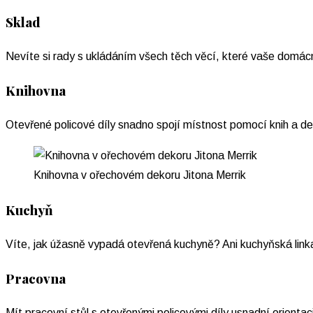
Sklad
Nevíte si rady s ukládáním všech těch věcí, které vaše domác
Knihovna
Otevřené policové díly snadno spojí místnost pomocí knih a dek
Knihovna v ořechovém dekoru Jitona Merrik
Kuchyň
Víte, jak úžasně vypadá otevřená kuchyně? Ani kuchyňská linka
Pracovna
Mít pracovní stůl s otevřenými policovými díly usnadní orientaci