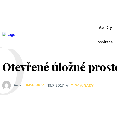
Recover your password
your email
A password will be e-mailed to you.
O
Interiéry
Inspirace
Otevřené úložné prost
Autor
INSPIRICZ
19.7.2017
V
TIPY A RADY