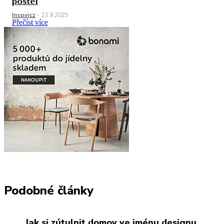
postel
Inspiricz
-
23.9.2025
Přečíst více
Podobné články
Jak si zútulnit domov ve jménu designu,