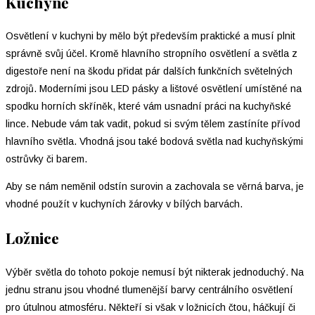
Kuchyně
Osvětlení v kuchyni by mělo být především praktické a musí plnit
správně svůj účel. Kromě hlavního stropního osvětlení a světla z
digestoře není na škodu přidat pár dalších funkčních světelných
zdrojů. Moderními jsou LED pásky a lištové osvětlení umístěné na
spodku horních skříněk, které vám usnadní práci na kuchyňské
lince. Nebude vám tak vadit, pokud si svým tělem zastíníte přívod
hlavního světla. Vhodná jsou také bodová světla nad kuchyňskými
ostrůvky či barem.
Aby se nám neměnil odstín surovin a zachovala se věrná barva, je
vhodné použít v kuchyních žárovky v bílých barvách.
Ložnice
Výběr světla do tohoto pokoje nemusí být nikterak jednoduchý. Na
jednu stranu jsou vhodné tlumenější barvy centrálního osvětlení
pro útulnou atmosféru. Někteří si však v ložnicích čtou, háčkují či