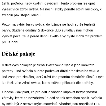
žehlí, potřebují tedy kvalitní osvětlení. Tento problém lze opět
vyřešit více zdroji světla. Na noční stolky pořiďte stolní lampičky, k
zrcadlu pak stojací lampu.
Pozor na výběr barvy světla, do ložnice se hodí spíše teplejší
barvy. Studené odstíny či dokonce LED svítidla v nás mohou
vyvolat pocit, že je pořád denní světlo a vy byste mohli mít problém
při usínání.
Dětské pokoje
V dětských pokojích je třeba zvážit věk dítěte a jeho konkrétní
potřeby. Jiná svítidla budete pořizovat dítěti předškolního věku a
jiná zase pro školáka, který tráví čas psaním domácích úkolů. Opět
lze řešit více zdroji světla, která můžete přikoupit dle potřeby.
Obecně však platí, že pro děti je vhodné kupovat bezpečnostní
žárovky, které se nezahřívají a děti se tak nemohou spálit. Svítidla
by měla být z nerozbitných materiálů. Vhodné jsou například LED