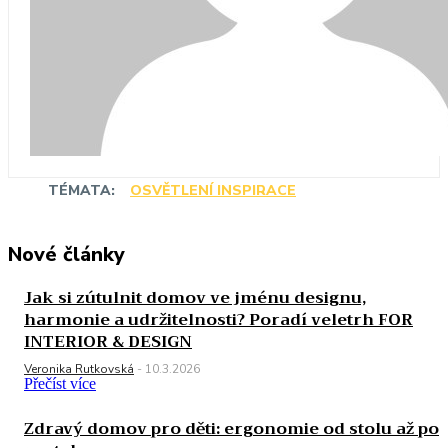
TÉMATA:
OSVĚTLENÍ INSPIRACE
Nové články
Jak si zútulnit domov ve jménu designu,
harmonie a udržitelnosti? Poradí veletrh FOR
INTERIOR & DESIGN
Veronika Rutkovská
-
10.3.2026
Přečíst více
Zdravý domov pro děti: ergonomie od stolu až po