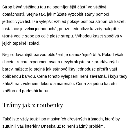
Strop bývá většinou tou nejopomíjenější částí ve většině
domácností. Stejně tak, jak můžete vyzdobit stěny pomocí
jednotlivých lišt, lze vylepšit vzhled pokoje pomocí stropních kazet.
Instalace je velmi jednoduchá, pouze jednotlivé kazety nalepíte
těsně vedle sebe po celé ploše stropu. Výhodou kazet spočívá v
jejich tepelné izolaci.
Nejprodávanější barvou obložení je samozřejmě bílá. Pokud však
chcete trochu experimentovat a nevybrali jste si z prodávaných
barev, můžete je stejně jak stěnové lišty jednoduše přetřít vaší
oblíbenou barvou. Cena tohoto vylepšení není závratná, i když tady
záleží na zvoleném dekoru a materiálu. Cena za jednu kazetu
začíná od padesáti korun.
Trámy jak z roubenky
Také jste vždy toužili po masivních dřevěných trámech, které by
zútulnili váš interiér? Dneska už to není žádný problém.