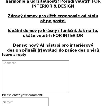
harmonie a udržitelnosti? Poradí veletrh FOR
INTERIOR & DESIGN
Zdravý domov pro děti: ergonomie od stolu
až po postel
Ideální domov je krásný i funkční. Jak na to,
ukáže veletrh FOR INTERIOR
Densy: nový AI nástroj pro interiérový
design přináší (r)evoluci do práce designérů
leave a reply
Comment:
Please enter your comment!
Name:*