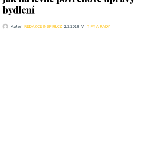
J
bydlení
V
TIPY A RADY
Autor
REDAKCE INSPIRI.CZ
2.3.2018