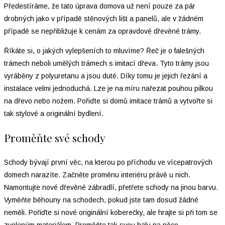
Předestíráme, že tato úprava domova už není pouze za pár
drobných jako v případě stěnových lišt a panelů, ale v žádném
případě se nepřibližuje k cenám za opravdové dřevěné trámy.
Říkáte si, o jakých vylepšeních to mluvíme? Řeč je o falešných
trámech neboli umělých trámech s imitací dřeva. Tyto trámy jsou
vyráběny z polyuretanu a jsou duté. Díky tomu je jejich řezání a
instalace velmi jednoduchá. Lze je na míru nařezat pouhou pilkou
na dřevo nebo nožem. Pořiďte si domů imitace trámů a vytvořte si
tak stylové a originální bydlení.
Proměňte své schody
Schody bývají první věc, na kterou po příchodu ve vícepatrových
domech narazíte. Začněte proměnu interiéru právě u nich.
Namontujte nové dřevěné zábradlí, přetřete schody na jinou barvu.
Vyměňte běhouny na schodech, pokud jste tam dosud žádné
neměli. Pořiďte si nové originální koberečky, ale hrajte si při tom se
zvoleným materiálem. Proměňte tak svou halu na něco