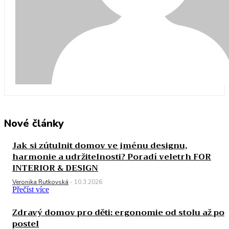
Nové články
Jak si zútulnit domov ve jménu designu,
harmonie a udržitelnosti? Poradí veletrh FOR
INTERIOR & DESIGN
Veronika Rutkovská
-
10.3.2026
Přečíst více
Zdravý domov pro děti: ergonomie od stolu až po
postel