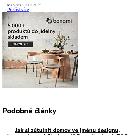
Inspiricz
-
23.9.2025
Přečíst více
Podobné články
Jak si zútulnit domov ve jménu designu,